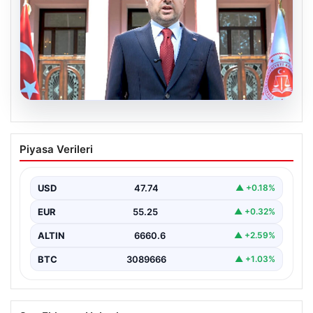
06.08.2026
Bakan Gürlek’ten Çerçeve Yasa
Piyasa Verileri
Açıklaması: “Tüm İşlemler Hukuk
Devleti İlkeleri Doğrultusunda
Yürütülecek”
USD
47.74
▲ +0.18%
Adalet Bakanı Akın Gürlek, terörle mücadelede yeni bir
EUR
55.25
▲ +0.32%
dönemi başlatacak çerçeve yasanın Meclis’te kabul…
ALTIN
6660.6
▲ +2.59%
BTC
3089666
▲ +1.03%