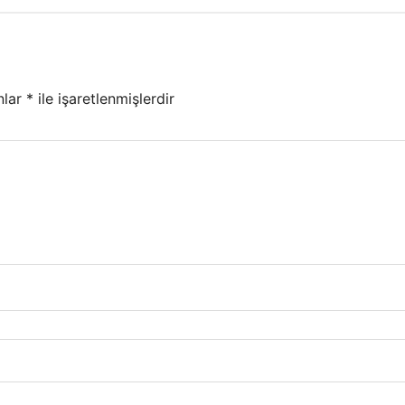
nlar
*
ile işaretlenmişlerdir