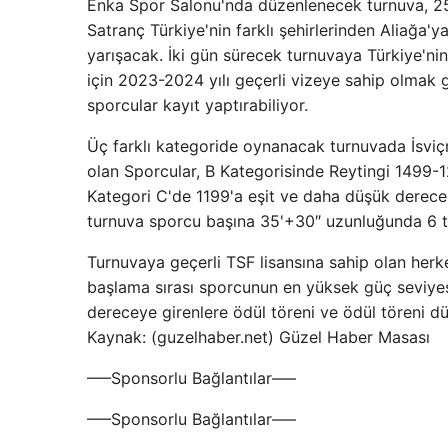
Enka Spor Salonu'nda düzenlenecek turnuva, 2
Satranç Türkiye'nin farklı şehirlerinden Aliağa'y
yarışacak. İki gün sürecek turnuvaya Türkiye'ni
için 2023-2024 yılı geçerli vizeye sahip olmak
sporcular kayıt yaptırabiliyor.
Üç farklı kategoride oynanacak turnuvada İsviçr
olan Sporcular, B Kategorisinde Reytingi 1499-
Kategori C'de 1199'a eşit ve daha düşük derece
turnuva sporcu başına 35'+30″ uzunluğunda 6 t
Turnuvaya geçerli TSF lisansına sahip olan herke
başlama sırası sporcunun en yüksek güç seviyes
dereceye girenlere ödül töreni ve ödül töreni d
Kaynak: (guzelhaber.net) Güzel Haber Masası
—–Sponsorlu Bağlantılar—–
—–Sponsorlu Bağlantılar—–