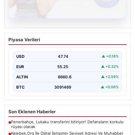
08.08.2026
Kelebek.Org İle Dijital İletişimin Seviyeli
Piyasa Verileri
Adresi Ve Muhabbet Deneyimi
Dijital ortamında kullanıcıların seviyeli bir şekilde iletişim
kurması büyük bir hassasiyet ifade etmektedir.
USD
47.74
▲ +0.18%
Günümüzde…
EUR
55.25
▲ +0.32%
ALTIN
6660.6
▲ +2.59%
BTC
3091469
▲ +0.06%
Son Eklenen Haberler
Fenerbahçe, Lukaku transferini bitiriyor! Defansların korkulu
■
rüyası olacak
Kelebek.Org İle Dijital İletişimin Seviyeli Adresi Ve Muhabbet
■