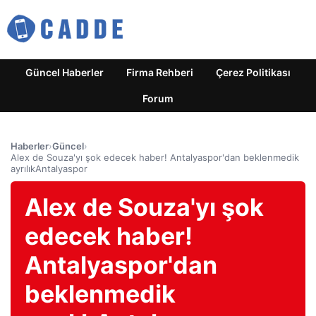
Güncel Haberler
Firma Rehberi
Çerez Politikası
Forum
Haberler
›
Güncel
›
Alex de Souza'yı şok edecek haber! Antalyaspor'dan beklenmedik
ayrılıkAntalyaspor
Alex de Souza'yı şok
edecek haber!
Antalyaspor'dan
beklenmedik