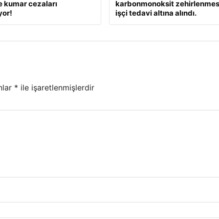
e kumar cezaları
karbonmonoksit zehirlenmesi
yor!
işçi tedavi altına alındı.
nlar
*
ile işaretlenmişlerdir