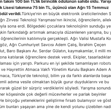
 takım 100 bin TL'lik birincilik ödülünün sahibi oldu. Yar
ik Lisesi takımına 75 bin TL, üçüncü olan Ağrı 15 Temmuz
dül verildi.
Türkiye'nin en büyük elektronik üreticilerinde
rı Zirvesi Teknoloji Yarışması'nın ikincisi, öğrencilerin, ailel
mıyla sona erdi. Bölgedeki çocuklara teknolojinin sunduğu yen
işkin farkındalığı artırmak amacıyla düzenlenen yarışma, bu y
 öğrencilerinin katılımıyla gerçekleşti. Ağrı Valisi Mustafa Ko
agöz, Ağrı Cumhuriyet Savcısı Adem Çalış, İbrahim Çeçen
lut, Baro Başkanı Av. Serdar Gülatın, kaymakamlar, il milli m
a katılarak öğrencilere destek verdi. Ekipler, tasarladıklar
laması için yarıştı. Parkuru en iyi şekilde tamamlayan robot
ik ve Hayrettin Atmaca Vakfı Yönetim Kurulu Başkanı Adem 
ca, Türkiye'de teknoloji, bilim ya da farklı alanlarda başar
emli adıma vesile olmaktan büyük gurur duyduklarını ve bu
rarak güzel bir sürpriz verdiklerini söyledi. Yarışma sonunda
 her köşesinde çok değerli mücevherler ve parlak beyinler
yle birçoğu yeteneklerini geliştirme fırsatı bulamıyor ve göst
m bunları yaşayan ama yine de kendi yolunu çizebilen nad