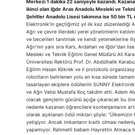
Merkezi 1 dakika 22 saniyeyle kazandı. Kazanan
ikinci olan Iğdır Aras Anadolu Mesleki ve Tekn
Şehitler Anadolu Lisesi takımına ise 50 bin TL ö
Elektronik'in geçtiğimiz yıl ilk kez düzenlediği Ağ
Ağrı ve çevre illerdeki yerel yönetimlerin katılı
ve becerileri tanıtmak ve kendi yeteneklerine il
Ağrı'nın yanı sıra Kars, Ardahan ve Iğdır'dan lise
Mesleki ve Teknik Eğitim Genel Müdürü Ali Kar
Üniversitesi Rektörü Prof. Dr. Abdülhalik Karabu
Eğitim Hasan Kökrek ve il protokolü organizasyon
robotların belirlenen yolu en kısa sürede tamam
tasarlayan ekiplere ödüllerini SUNNY Elektron
ve Ağrı Valisi Mustafa Koç takdim etti. Adem Atma
olacak gençlerin gücünü açığa çıkaracak bu ön
nedenle kazanan öğrencilere kontenjanlarını artı
olarak açıklanan ödül miktarı şöyle: “Ülkemizin
yetişiyor. Ancak imkanların kısıtlı olması nedeni
yapamıyor. Rahmetli babam Hayrettin Atmaca tü