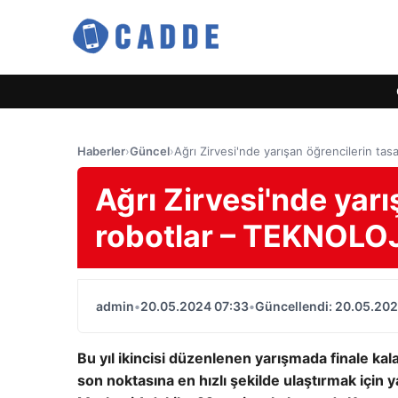
Haberler
›
Güncel
›
Ağrı Zirvesi'nde yarışan öğrencilerin tas
Ağrı Zirvesi'nde yarı
robotlar – TEKNOLO
admin
•
20.05.2024 07:33
•
Güncellendi: 20.05.202
Bu yıl ikincisi düzenlenen yarışmada finale kal
son noktasına en hızlı şekilde ulaştırmak için y