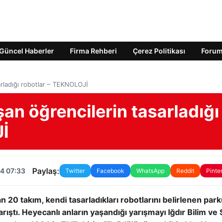
Güncel Haberler
Firma Rehberi
Çerez Politikası
Foru
arladığı robotlar – TEKNOLOJİ
şan öğrencilerin tasarladığı
Jİ
Paylaş:
4 07:33
Twitter
Facebook
WhatsApp
Reddit
Pinte
an 20 takım, kendi tasarladıkları robotlarını belirlenen par
arıştı. Heyecanlı anların yaşandığı yarışmayı Iğdır Bilim ve