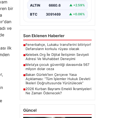
evam
büyük bir hassasiyet ifade
ALTIN
6660.6
▲ +2.59%
etmektedir. Günümüzde…
ren bir
BTC
3091469
▲ +0.06%
la
ır'dan
adı ve
lde
Son Eklenen Haberler
Fenerbahçe, Lukaku transferini bitiriyor!
■
ası ilk
Defansların korkulu rüyası olacak
inden
Kelebek.Org İle Dijital İletişimin Seviyeli
■
Adresi Ve Muhabbet Deneyimi
Meta’ya çocuk güvenliği davasında 567
■
milyon dolar ceza
r,
Bakan Gürlek’ten Çerçeve Yasa
■
Açıklaması: “Tüm İşlemler Hukuk Devleti
İlkeleri Doğrultusunda Yürütülecek”
in
2026 Kurban Bayramı Emekli İkramiyeleri
■
Ne Zaman Ödenecek?
ne
Güncel