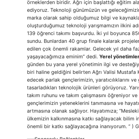
örneklerden biridir. Ağrı için başlattığı eğitim 
ediyoruz. Teknoloji günümüzün ve geleceğimizin 
marka olarak sahip olduğumuz bilgi ve kaynaklar
oluşturduğumuz teknoloji yarışmamızın ilkini adın
139 öğrenci takımı başvurdu. İki yıl boyunca 850'
sundu. Bunlardan 40 grup finale kalarak projele
edilen çok önemli rakamlar. Gelecek yıl daha faz
yaşayacağımıza eminim” dedi.
Yerel yönetimler
günden bu yana yerel yönetimin ilgi ve desteği
biri haline geldiğini belirten Ağrı Valisi Mustaf
edecek parlak gençlerimizin, yaratıcılıklarını ve 
tasarladıkları teknolojik ürünleri görüyoruz. Yarı
takım ruhunu ve takım çalışmasını öğreniyor ve 
gençlerimizin yeteneklerini tanımasına ve hayatın
artmasına olanak sağlıyor. Hayatımıza; “Mesleki 
ülkemizin kalkınmasına katkı sağlayacak bilim i
önemli bir katkı sağlayacağına inanıyorum. ” )