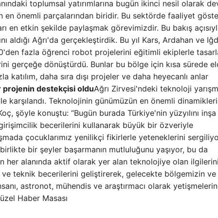
alanındaki toplumsal yatırımlarına bugün ikinci nesil olarak d
en önemli parçalarından biridir. Bu sektörde faaliyet göste
ı en etkin şekilde paylaşmak görevimizdir. Bu bakış açısıy
ı aldığı Ağrı'da gerçekleştirdik. Bu yıl Kars, Ardahan ve Iğd
den fazla öğrenci robot projelerini eğitimli ekiplerle tasarl
rini gerçeğe dönüştürdü. Bunlar bu bölge için kısa sürede e
la katılım, daha sıra dışı projeler ve daha heyecanlı anlar
 projenin destekçisi oldu
Ağrı Zirvesi'ndeki teknoloji yarışm
yle karşılandı. Teknolojinin günümüzün en önemli dinamikler
a Koç, şöyle konuştu: “Bugün burada Türkiye'nin yüzyılını inşa
girişimcilik becerilerini kullanarak büyük bir özveriyle
şmada çocuklarımız yenilikçi fikirlerle yeteneklerini sergiliyo
birlikte bir şeyler başarmanın mutluluğunu yaşıyor, bu da
 her alanında aktif olarak yer alan teknolojiye olan ilgilerin
ve teknik becerilerini geliştirerek, gelecekte bölgemizin ve
nsanı, astronot, mühendis ve araştırmacı olarak yetişmeleri
 Güzel Haber Masası