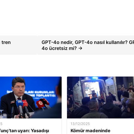
 tren
GPT-4o nedir, GPT-4o nasıl kullanılır? G
4o ücretsiz mi? →
25
13/12/2025
unç’tan uyarı: Yasadışı
Kömür madeninde