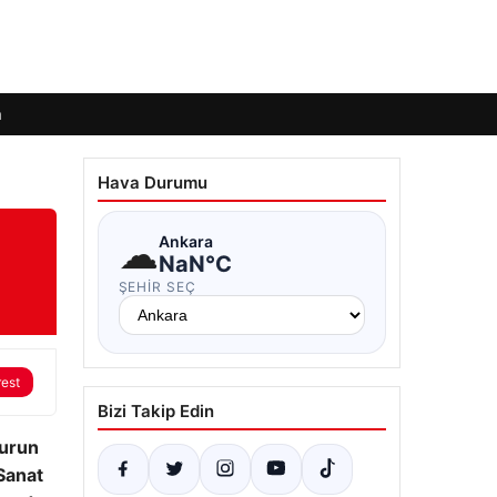
m
Hava Durumu
☁
Ankara
NaN°C
ŞEHIR SEÇ
rest
Bizi Takip Edin
kurun
 Sanat