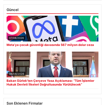
Güncel
07/08/2026
Meta’ya çocuk güvenliği davasında 567 milyon dolar ceza
06/08/2026
Bakan Gürlek’ten Çerçeve Yasa Açıklaması: “Tüm İşlemler
Hukuk Devleti İlkeleri Doğrultusunda Yürütülecek”
Son Eklenen Firmalar