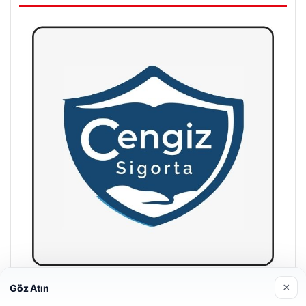
×
Göz Atın
Hastaş Beton