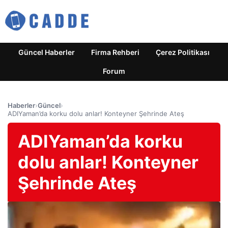
Güncel Haberler
Firma Rehberi
Çerez Politikası
Forum
Haberler
›
Güncel
›
ADIYaman’da korku dolu anlar! Konteyner Şehrinde Ateş
ADIYaman’da korku
dolu anlar! Konteyner
Şehrinde Ateş