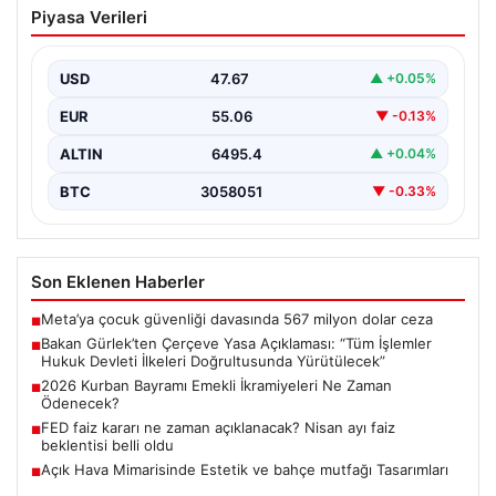
Piyasa Verileri
Açıklaması: “Tüm İşlemler Hukuk
Devleti İlkeleri Doğrultusunda
Yürütülecek”
USD
47.67
▲ +0.05%
Adalet Bakanı Akın Gürlek, terörle mücadelede yeni bir
EUR
55.06
▼ -0.13%
dönemi başlatacak çerçeve yasanın Meclis’te kabul…
ALTIN
6495.4
▲ +0.04%
BTC
3058051
▼ -0.33%
Son Eklenen Haberler
Meta’ya çocuk güvenliği davasında 567 milyon dolar ceza
■
Bakan Gürlek’ten Çerçeve Yasa Açıklaması: “Tüm İşlemler
■
Hukuk Devleti İlkeleri Doğrultusunda Yürütülecek”
2026 Kurban Bayramı Emekli İkramiyeleri Ne Zaman
■
Ödenecek?
FED faiz kararı ne zaman açıklanacak? Nisan ayı faiz
■
beklentisi belli oldu
Açık Hava Mimarisinde Estetik ve bahçe mutfağı Tasarımları
■