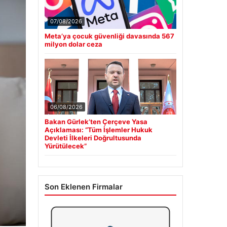
07/08/2026
Meta’ya çocuk güvenliği davasında 567
milyon dolar ceza
06/08/2026
Bakan Gürlek’ten Çerçeve Yasa
Açıklaması: “Tüm İşlemler Hukuk
Devleti İlkeleri Doğrultusunda
Yürütülecek”
Son Eklenen Firmalar