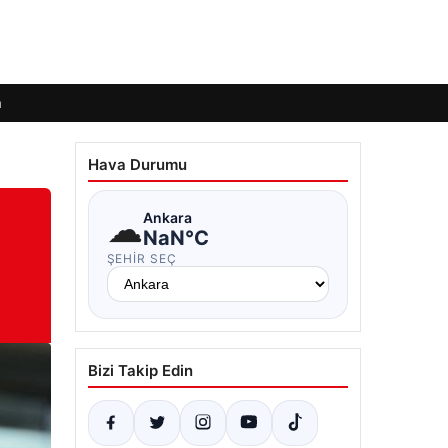
m
Hava Durumu
☁
Ankara
NaN°C
ŞEHIR SEÇ
Bizi Takip Edin