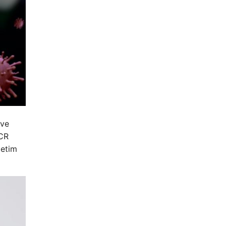
 ve
PCR
zetim