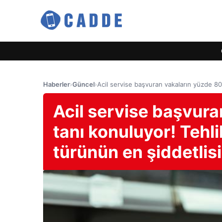
Haberler
›
Güncel
›
Acil servise başvuran vakaların yüzde 80’
Acil servise başvura
tanı konuluyor! Tehli
türünün en şiddetlisi