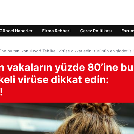
Güncel Haberler
Firma Rehberi
Çerez Politikası
Foru
ine bu tanı konuluyor! Tehlikeli virüse dikkat edin: türünün en şiddetlisi!
n vakaların yüzde 80’ine bu
keli virüse dikkat edin:
!