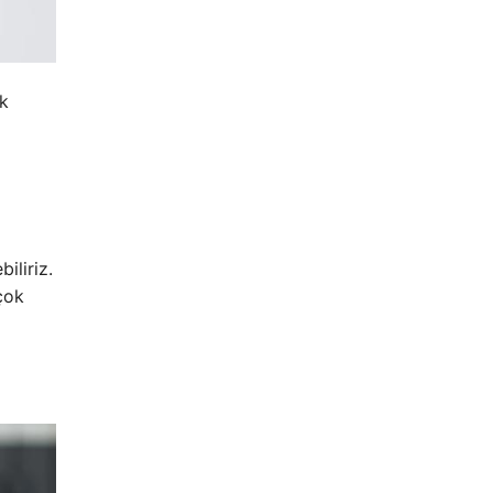
ek
iliriz.
çok