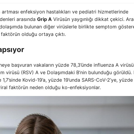
 artması enfeksiyon hastalıkları ve pediatri hizmetlerinde
denleri arasında
Grip A
Virüsün yaygınlığı dikkat çekici. Ara
dolaşımda bulunan diğer virüslerle birlikte semptom göster
 faktörün olduğu ortaya çıktı.
apsıyor
neye başvuran vakaların yüzde 78,3’ünde influenza A virüs
nim virüsü (RSV) A ve Dolaşımdaki B’nin bulunduğu görüldü.
e 1,7’sinde Kovid-19’a, yüzde 19’unda SARS-CoV-2’ye, yüzde
 viral faktörün neden olduğu ko-enfeksiyonlar.