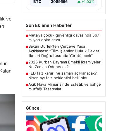
BTC
3089666
▲ +1.03%
başlatacak çerçeve yasanın
Meclis’te kabul…
lık ve
Son Eklenen Haberler
en
Meta’ya çocuk güvenliği davasında 567
■
milyon dolar ceza
Bakan Gürlek’ten Çerçeve Yasa
■
Açıklaması: “Tüm İşlemler Hukuk Devleti
İlkeleri Doğrultusunda Yürütülecek”
2026 Kurban Bayramı Emekli İkramiyeleri
ünün
■
Ne Zaman Ödenecek?
 Kalan
FED faiz kararı ne zaman açıklanacak?
■
Nisan ayı faiz beklentisi belli oldu
Açık Hava Mimarisinde Estetik ve bahçe
■
mutfağı Tasarımları
Güncel