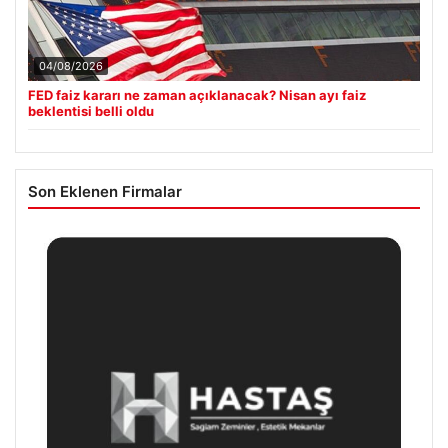
04/08/2026
FED faiz kararı ne zaman açıklanacak? Nisan ayı faiz
beklentisi belli oldu
Son Eklenen Firmalar