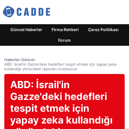
Güncel Haberler
Firma Rehberi
Çerez Politikası
Forum
Haberler
›
Güncel
›
ABD: İsrail'in Gazze'deki hedefleri tespit etmek için yapay zeka
kullandığı yönündeki raporları inceliyoruz
ABD: İsrail'in
Gazze'deki hedefleri
tespit etmek için
yapay zeka kullandığı