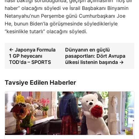
nasıl baktığı sorulduğunda, geçişin açılmasının “hoş bir
haber” olacağını söyledi ve İsrail Başbakanı Binyamin
Netanyahu'nun Perşembe günü Cumhurbaşkanı Joe
He, bunun Biden'la görüşmesinde söyledikleriyle
“kesinlikle tutarlı” olacağını söyledi.
← Japonya Formula
Dünyanın en güçlü
1 GP heyecanı
pasaportları: Dört Avrupa
TOD'da – SPORTS
ülkesi listenin başında →
Tavsiye Edilen Haberler