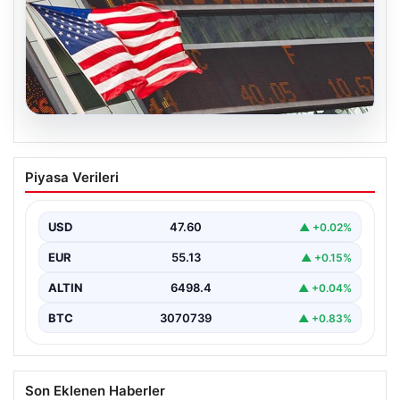
04.08.2026
FED faiz kararı ne zaman açıklanacak?
Piyasa Verileri
Nisan ayı faiz beklentisi belli oldu
USD
47.60
▲ +0.02%
EUR
55.13
▲ +0.15%
ALTIN
6498.4
▲ +0.04%
BTC
3070739
▲ +0.83%
Son Eklenen Haberler