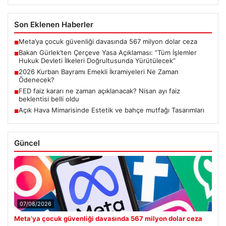
Son Eklenen Haberler
Meta’ya çocuk güvenliği davasında 567 milyon dolar ceza
■
Bakan Gürlek’ten Çerçeve Yasa Açıklaması: “Tüm İşlemler
■
Hukuk Devleti İlkeleri Doğrultusunda Yürütülecek”
2026 Kurban Bayramı Emekli İkramiyeleri Ne Zaman
■
Ödenecek?
FED faiz kararı ne zaman açıklanacak? Nisan ayı faiz
■
beklentisi belli oldu
Açık Hava Mimarisinde Estetik ve bahçe mutfağı Tasarımları
■
Güncel
07/08/2026
Meta’ya çocuk güvenliği davasında 567 milyon dolar ceza