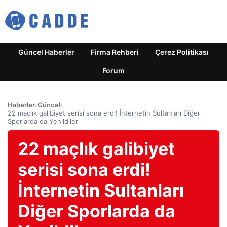
Güncel Haberler
Firma Rehberi
Çerez Politikası
Forum
Haberler
›
Güncel
›
22 maçlık galibiyet serisi sona erdi! İnternetin Sultanları Diğer
Sporlarda da Yenildiler
22 maçlık galibiyet
serisi sona erdi!
İnternetin Sultanları
Diğer Sporlarda da