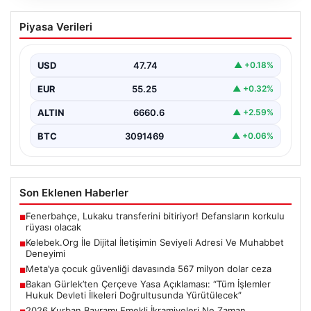
Kelebek.Org İle Dijital İletişimin Seviyeli
Piyasa Verileri
Adresi Ve Muhabbet Deneyimi
Dijital ortamında kullanıcıların seviyeli bir şekilde iletişim
kurması büyük bir hassasiyet ifade etmektedir.
USD
47.74
▲ +0.18%
Günümüzde…
EUR
55.25
▲ +0.32%
ALTIN
6660.6
▲ +2.59%
BTC
3091469
▲ +0.06%
Son Eklenen Haberler
Fenerbahçe, Lukaku transferini bitiriyor! Defansların korkulu
■
rüyası olacak
Kelebek.Org İle Dijital İletişimin Seviyeli Adresi Ve Muhabbet
■
Deneyimi
Meta’ya çocuk güvenliği davasında 567 milyon dolar ceza
■
Bakan Gürlek’ten Çerçeve Yasa Açıklaması: “Tüm İşlemler
■
Hukuk Devleti İlkeleri Doğrultusunda Yürütülecek”
2026 Kurban Bayramı Emekli İkramiyeleri Ne Zaman