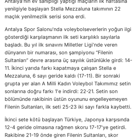
Antalya'nın ev sahipliği yaptığı maçların ilk haftasına
yenilgiyle başlayan Stella Mezzaluna takımının 22
maçlık yenilmezlik serisi sona erdi.
Antalya Spor Salonu'nda voleybolseverlerin yoğun ilgi
gösterdiği karşılaşmanın ilk seti karşılıklı sayılarla
başladı. Bu yıl ilk sınavını Milletler Ligi'nde veren
dünyanın bir numarası, son şampiyonu “Filenin
Sultanları” devre arasına üç sayılık üstünlükle girdi: 14-
11. İkinci yarıda farkı kapatmaya çalışan Stella e
Mezzaluna, 6 sayı geride kaldı (17-11). Bir sonraki
grupta yer alan A Milli Kadın Voleybol Takımımız setin
sonlarına doğru farkı 1'e indirdi: 22-21. Setin son
bölümünde rakibinin üstün oyununu engelleyemeyen
Filenin Sultanları, ilk seti 25-23 iki sayı farkla kaybetti.
İkinci sete kötü başlayan Türkiye, Japonya karşısında
12-4 geride olmasına rağmen skoru 17-17'ye getirdi.
Rakibine 21-19 önde giren Filenin Sultanları, skor