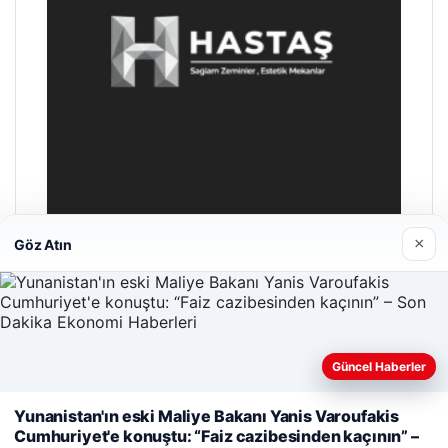
×
Göz Atın
Hastaş Beton
26/05/2026
Güncel Haberler
Web sitemizi nasıl kullandığınızı daha iyi anlayabilmek,
Yunanistan'ın eski Maliye Bakanı Yanis Varoufakis
deneyiminizi kişiselleştirmek ve geliştirmek amacıyla çerezler
Cumhuriyet'e konuştu: “Faiz cazibesinden kaçının” –
kullanıyoruz.
Çerez Politikamız