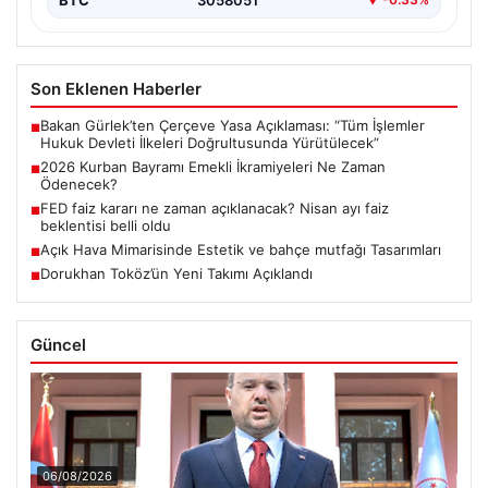
Son Eklenen Haberler
Bakan Gürlek’ten Çerçeve Yasa Açıklaması: “Tüm İşlemler
■
Hukuk Devleti İlkeleri Doğrultusunda Yürütülecek”
2026 Kurban Bayramı Emekli İkramiyeleri Ne Zaman
■
Ödenecek?
FED faiz kararı ne zaman açıklanacak? Nisan ayı faiz
■
beklentisi belli oldu
Açık Hava Mimarisinde Estetik ve bahçe mutfağı Tasarımları
■
Dorukhan Toköz’ün Yeni Takımı Açıklandı
■
Güncel
06/08/2026