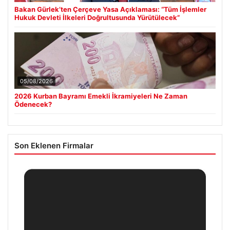
Bakan Gürlek’ten Çerçeve Yasa Açıklaması: “Tüm İşlemler
Hukuk Devleti İlkeleri Doğrultusunda Yürütülecek”
05/08/2026
2026 Kurban Bayramı Emekli İkramiyeleri Ne Zaman
Ödenecek?
Son Eklenen Firmalar