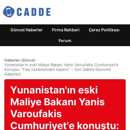
Güncel Haberler
Firma Rehberi
Çerez Politikası
Forum
Haberler
›
Güncel
›
Yunanistan'ın eski Maliye Bakanı Yanis Varoufakis Cumhuriyet'e
konuştu: “Faiz cazibesinden kaçının” – Son Dakika Ekonomi
Haberleri
Yunanistan'ın eski
Maliye Bakanı Yanis
Varoufakis
Cumhuriyet'e konuştu: