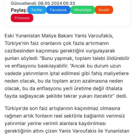
Güncellendi: 08.05.2024 05:33
Paylaş:
Twitter
Facebook
WhatsApp
Reddit
Pinterest
Eski Yunanistan Maliye Bakanı Yanis Varoufakis,
Türkiye'nin faiz oranlarını çok fazla artırmanın
cazibesinden kaçınması gerektiğini vurgulayarak
şunları söyledi: “Bunu yapmak, toplam talebi öldürebilir
ve enflasyonu baskılayabilir. “Ancak bu durum uzun
vadede yatırımların iptal edilmesi gibi fahiş maliyetlere
neden olacak, bu da toplam arzın azalmasına neden
olacak, bu da enflasyonu yerli üretime değil ithalata
fayda sağlayacak şekilde tekrar yukarı itecektir” dedi.
Türkiye'de son faiz artışlarının kaçınılmaz olmasına
rağmen artık fonların reel sektörle bağlantılı verimsiz
yatırımlar yerine verimli alanlara kaydırılması
gerektiğinin altını çizen Yanis Varoufakis ile Yunanistan