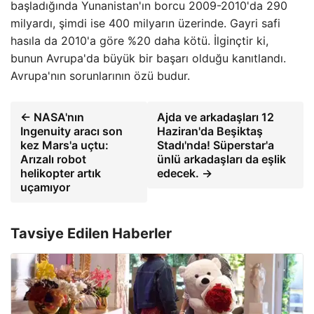
başladığında Yunanistan'ın borcu 2009-2010'da 290
milyardı, şimdi ise 400 milyarın üzerinde. Gayri safi
hasıla da 2010'a göre %20 daha kötü. İlginçtir ki,
bunun Avrupa'da büyük bir başarı olduğu kanıtlandı.
Avrupa'nın sorunlarının özü budur.
← NASA'nın
Ajda ve arkadaşları 12
Ingenuity aracı son
Haziran'da Beşiktaş
kez Mars'a uçtu:
Stadı'nda! Süperstar'a
Arızalı robot
ünlü arkadaşları da eşlik
helikopter artık
edecek. →
uçamıyor
Tavsiye Edilen Haberler