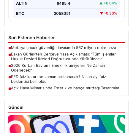
ALTIN
6495.4
▲ +0.04%
BTC
3058051
▼ -0.33%
Son Eklenen Haberler
Meta’ya çocuk güvenliği davasında 567 milyon dolar ceza
■
Bakan Gürlek’ten Çerçeve Yasa Açıklaması: “Tüm İşlemler
■
Hukuk Devleti İlkeleri Doğrultusunda Yürütülecek”
2026 Kurban Bayramı Emekli İkramiyeleri Ne Zaman
■
Ödenecek?
FED faiz kararı ne zaman açıklanacak? Nisan ayı faiz
■
beklentisi belli oldu
Açık Hava Mimarisinde Estetik ve bahçe mutfağı Tasarımları
■
Güncel