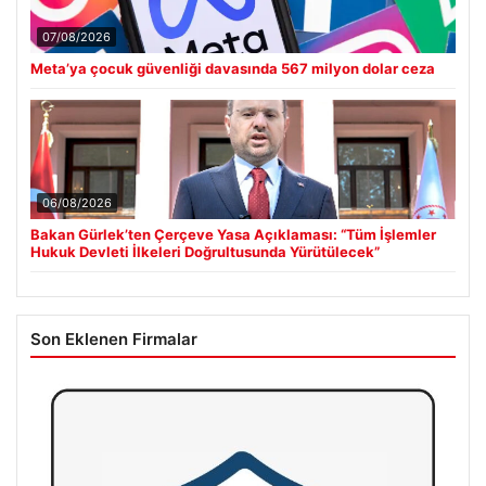
07/08/2026
Meta’ya çocuk güvenliği davasında 567 milyon dolar ceza
06/08/2026
Bakan Gürlek’ten Çerçeve Yasa Açıklaması: “Tüm İşlemler
Hukuk Devleti İlkeleri Doğrultusunda Yürütülecek”
Son Eklenen Firmalar