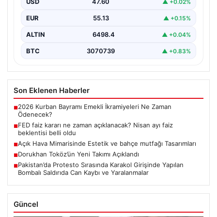
USD
47.60
▲ +0.02%
EUR
55.13
▲ +0.15%
ALTIN
6498.4
▲ +0.04%
BTC
3070739
▲ +0.83%
Son Eklenen Haberler
2026 Kurban Bayramı Emekli İkramiyeleri Ne Zaman
■
Ödenecek?
FED faiz kararı ne zaman açıklanacak? Nisan ayı faiz
■
beklentisi belli oldu
Açık Hava Mimarisinde Estetik ve bahçe mutfağı Tasarımları
■
Dorukhan Toköz’ün Yeni Takımı Açıklandı
■
Pakistan’da Protesto Sırasında Karakol Girişinde Yapılan
■
Bombalı Saldırıda Can Kaybı ve Yaralanmalar
Güncel