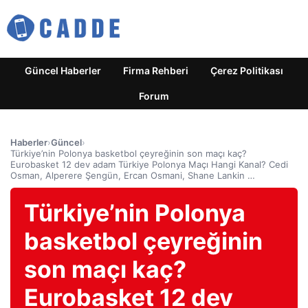
Güncel Haberler
Firma Rehberi
Çerez Politikası
Forum
Haberler
›
Güncel
›
Türkiye’nin Polonya basketbol çeyreğinin son maçı kaç?
Eurobasket 12 dev adam Türkiye Polonya Maçı Hangi Kanal? Cedi
Osman, Alperere Şengün, Ercan Osmani, Shane Lankin …
Türkiye’nin Polonya
basketbol çeyreğinin
son maçı kaç?
Eurobasket 12 dev