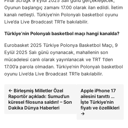
Final Scrugk 9 Eylül 2025 Salı günü gerçekleşecek;
Oyunun başlangıç ​​zamanı 17.00 olarak ilan edildi. İletim
kanalı netleşti. Türkiye’nin Polonyalı basketbol oyunu
Live’da Live Broadcast TR1’e bakılabilir.
Türkiye’nin Polonyalı basketbol maçı hangi kanalda?
Eurobasket 2025 Türkiye Polonya Basketbol Maçı, 9
Eylül 2025 Salı günü oynanacak, mahallenin son
mücadelesi canlı olarak yayınlanacak ve TRT 1’den
17.00’a parola olmadan. Türkiye’nin Polonyalı basketbol
oyunu Live’da Live Broadcast TR1’e bakılabilir.
← Birleşmiş Milletler Özel
Apple iPhone 17
Raportör açıkladı: Sumud’un
ailesini tanıttı …
küresel filosuna saldırı! – Son
İşte Türkiye’nin
Dakika Dünya Haberleri
fiyatı ve özellikleri
→