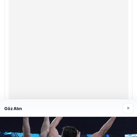
×
Göz Atın
Hastaş Beton
26/05/2026