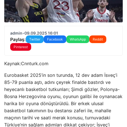
admin
•
09.09.2025 16:01
Paylaş:
Twitter
Facebook
WhatsApp
Reddit
Pinterest
Kaynak:
Cnnturk.com
Eurobasket 2025’in son turunda, 12 dev adam İsveç’i
85-79 puanla aştı, adını çeyrek finalde bastırdı ve
heyecanlı basketbol tutkunları; Şimdi gözler, Polonya-
Bosna Herzegovina oyunu, oyunun galibi ile oynanacak
harika bir oyuna dönüştürüldü. Bir erkek ulusal
basketbol takımının bu destansı zaferi ile, mahalle
maçının tarihi ve saati merak konusu, turnuvadaki
Türkiye’nin sağlam adımları dikkat çekiyor; İsveç’i