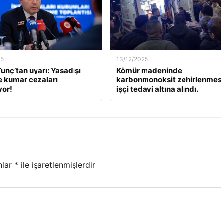
25
13/12/2025
unç’tan uyarı: Yasadışı
Kömür madeninde
e kumar cezaları
karbonmonoksit zehirlenmesi
yor!
işçi tedavi altına alındı.
nlar
*
ile işaretlenmişlerdir