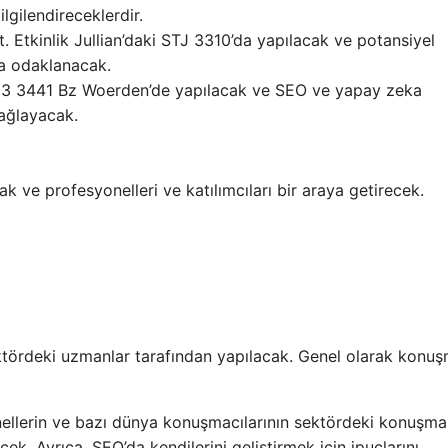
lgilendireceklerdir.
. Etkinlik Jullian’daki STJ 3310’da yapılacak ve potansiyel
na odaklanacak.
el 3 3441 Bz Woerden’de yapılacak ve SEO ve yapay zeka
sağlayacak.
k ve profesyonelleri ve katılımcıları bir araya getirecek.
ktördeki uzmanlar tarafından yapılacak. Genel olarak konuş
onellerin ve bazı dünya konuşmacılarının sektördeki konuşma
k. Ayrıca, SEO’da kendilerini geliştirmek için ipuçlarını