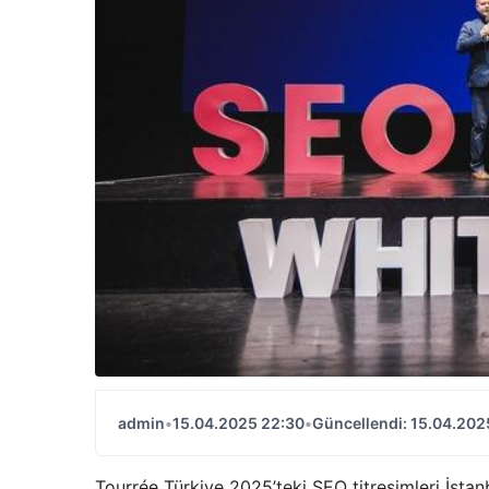
admin
•
15.04.2025 22:30
•
Güncellendi: 15.04.202
Tourrée Türkiye 2025’teki SEO titreşimleri İstan