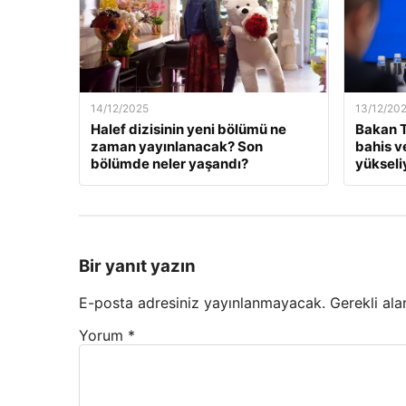
14/12/2025
13/12/20
Halef dizisinin yeni bölümü ne
Bakan T
zaman yayınlanacak? Son
bahis v
bölümde neler yaşandı?
yükseli
Bir yanıt yazın
E-posta adresiniz yayınlanmayacak.
Gerekli ala
Yorum
*