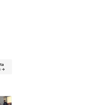
rta
ı →