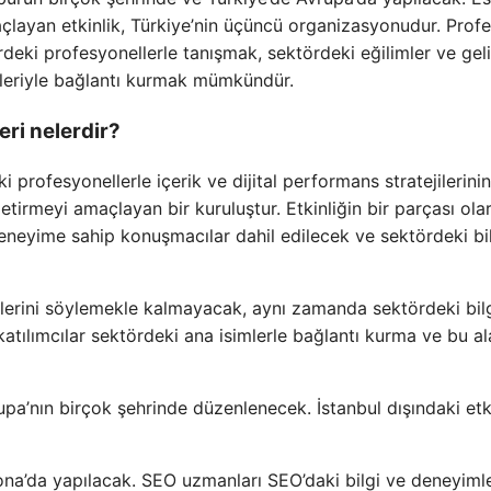
çlayan etkinlik, Türkiye’nin üçüncü organizasyonudur. Prof
rdeki profesyonellerle tanışmak, sektördeki eğilimler ve gel
lleriyle bağlantı kurmak mümkündür.
ri nelerdir?
profesyonellerle içerik ve dijital performans stratejilerinin
tirmeyi amaçlayan bir kuruluştur. Etkinliğin bir parçası ola
deneyime sahip konuşmacılar dahil edilecek ve sektördeki bi
erini söylemekle kalmayacak, aynı zamanda sektördeki bilgi
 katılımcılar sektördeki ana isimlerle bağlantı kurma ve bu a
upa’nın birçok şehrinde düzenlenecek. İstanbul dışındaki etk
ona’da yapılacak. SEO uzmanları SEO’daki bilgi ve deneyimle