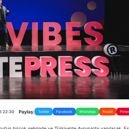
Paylaş:
5 22:30
Twitter
Facebook
WhatsApp
Reddit
Pinte
bul’un birçok şehrinde ve Türkiye’de Avrupa’da yapılacak. E