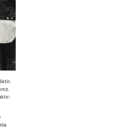
ktir.
ınız.
ktır:
O
nla