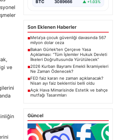
BTC
3089666
▲ +1.03%
başlatacak çerçeve yasanın
esyonel
Meclis’te kabul…
işmeler
Son Eklenen Haberler
Meta’ya çocuk güvenliği davasında 567
■
milyon dolar ceza
Bakan Gürlek’ten Çerçeve Yasa
■
Açıklaması: “Tüm İşlemler Hukuk Devleti
rak,
İlkeleri Doğrultusunda Yürütülecek”
2026 Kurban Bayramı Emekli İkramiyeleri
lgi ve
■
Ne Zaman Ödenecek?
FED faiz kararı ne zaman açıklanacak?
■
Nisan ayı faiz beklentisi belli oldu
lerini
Açık Hava Mimarisinde Estetik ve bahçe
■
landa
mutfağı Tasarımları
Güncel
inliğin
rini