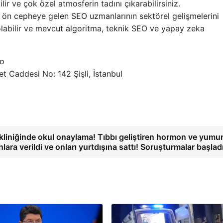
ir ve çok özel atmosferin tadını çıkarabilirsiniz.
la ön cepheye gelen SEO uzmanlarının sektörel gelişmelerini
i olabilir ve mevcut algoritma, teknik SEO ve yapay zeka
eo
iet Caddesi No: 142 Şişli, İstanbul
 kliniğinde okul onaylama! Tıbbı geliştiren hormon ve yumu
lara verildi ve onları yurtdışına sattı! Soruşturmalar başlad