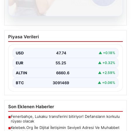
08.08.2026
Kelebek.Org İle Dijital İletişimin Seviyeli
Piyasa Verileri
Adresi Ve Muhabbet Deneyimi
Dijital ortamında kullanıcıların seviyeli bir şekilde iletişim
kurması büyük bir hassasiyet ifade etmektedir.
USD
47.74
▲ +0.18%
Günümüzde…
EUR
55.25
▲ +0.32%
ALTIN
6660.6
▲ +2.59%
BTC
3091469
▲ +0.06%
Son Eklenen Haberler
Fenerbahçe, Lukaku transferini bitiriyor! Defansların korkulu
■
rüyası olacak
Kelebek.Org İle Dijital İletişimin Seviyeli Adresi Ve Muhabbet
■