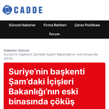
Güncel Haberler
Firma Rehberi
Çerez Politikası
Forum
Haberler
›
Güncel
›
Suriye’nin başkenti Şam’daki İçişleri Bakanlığı’nın eski binasında
çöküş
Suriye’nin başkenti
Şam’daki İçişleri
Bakanlığı’nın eski
binasında çöküş