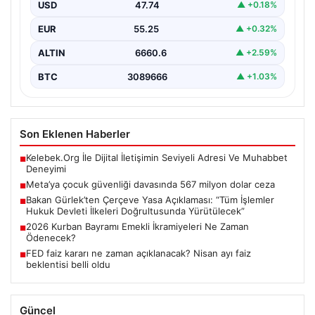
USD
47.74
▲ +0.18%
EUR
55.25
▲ +0.32%
ALTIN
6660.6
▲ +2.59%
BTC
3089666
▲ +1.03%
Son Eklenen Haberler
Kelebek.Org İle Dijital İletişimin Seviyeli Adresi Ve Muhabbet
■
Deneyimi
Meta’ya çocuk güvenliği davasında 567 milyon dolar ceza
■
Bakan Gürlek’ten Çerçeve Yasa Açıklaması: “Tüm İşlemler
■
Hukuk Devleti İlkeleri Doğrultusunda Yürütülecek”
2026 Kurban Bayramı Emekli İkramiyeleri Ne Zaman
■
Ödenecek?
FED faiz kararı ne zaman açıklanacak? Nisan ayı faiz
■
beklentisi belli oldu
Güncel