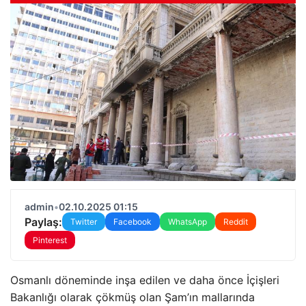
admin
•
02.10.2025 01:15
Paylaş:
Twitter
Facebook
WhatsApp
Reddit
Pinterest
Osmanlı döneminde inşa edilen ve daha önce İçişleri
Bakanlığı olarak çökmüş olan Şam’ın mallarında