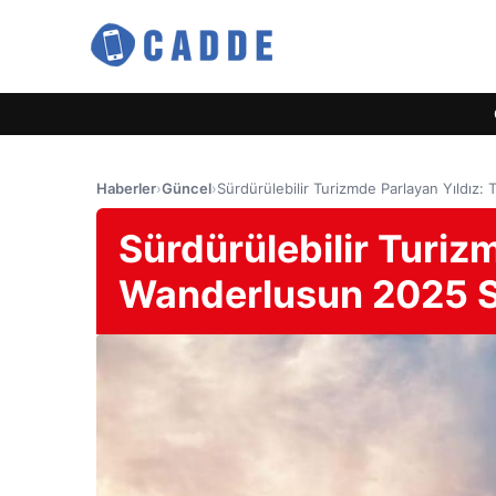
Haberler
›
Güncel
›
Sürdürülebilir Turizmde Parlayan Yıldız:
Sürdürülebilir Turizm
Wanderlusun 2025 Sey