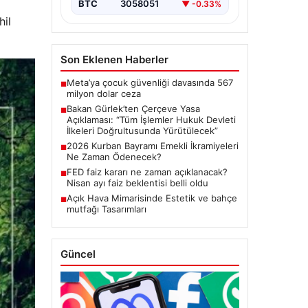
BTC
3058051
▼ -0.33%
başlatacak çerçeve yasanın
Meclis’te kabul…
hil
Son Eklenen Haberler
Meta’ya çocuk güvenliği davasında 567
■
milyon dolar ceza
Bakan Gürlek’ten Çerçeve Yasa
■
Açıklaması: “Tüm İşlemler Hukuk Devleti
İlkeleri Doğrultusunda Yürütülecek”
2026 Kurban Bayramı Emekli İkramiyeleri
■
Ne Zaman Ödenecek?
FED faiz kararı ne zaman açıklanacak?
■
Nisan ayı faiz beklentisi belli oldu
Açık Hava Mimarisinde Estetik ve bahçe
■
mutfağı Tasarımları
Güncel