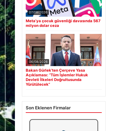
07/08/2026
Meta’ya çocuk güvenliği davasında 567
milyon dolar ceza
06/08/2026
Bakan Gürlek’ten Çerçeve Yasa
Açıklaması: “Tüm İşlemler Hukuk
Devleti İlkeleri Doğrultusunda
Yürütülecek”
Son Eklenen Firmalar