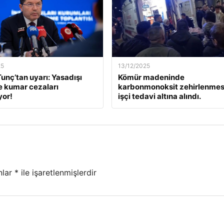
25
13/12/2025
unç’tan uyarı: Yasadışı
Kömür madeninde
e kumar cezaları
karbonmonoksit zehirlenmesi
yor!
işçi tedavi altına alındı.
nlar
*
ile işaretlenmişlerdir