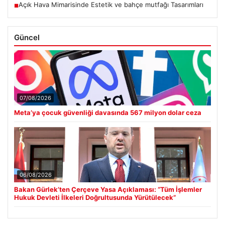
Açık Hava Mimarisinde Estetik ve bahçe mutfağı Tasarımları
■
Güncel
07/08/2026
Meta’ya çocuk güvenliği davasında 567 milyon dolar ceza
06/08/2026
Bakan Gürlek’ten Çerçeve Yasa Açıklaması: “Tüm İşlemler
Hukuk Devleti İlkeleri Doğrultusunda Yürütülecek”