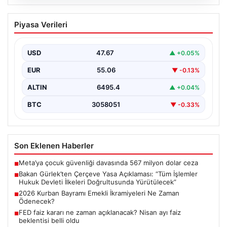
06.08.2026
Bakan Gürlek’ten Çerçeve Yasa
Piyasa Verileri
Açıklaması: “Tüm İşlemler Hukuk
Devleti İlkeleri Doğrultusunda
Yürütülecek”
USD
47.67
▲ +0.05%
Adalet Bakanı Akın Gürlek, terörle mücadelede yeni bir
EUR
55.06
▼ -0.13%
dönemi başlatacak çerçeve yasanın Meclis’te kabul…
ALTIN
6495.4
▲ +0.04%
BTC
3058051
▼ -0.33%
Son Eklenen Haberler
Meta’ya çocuk güvenliği davasında 567 milyon dolar ceza
■
Bakan Gürlek’ten Çerçeve Yasa Açıklaması: “Tüm İşlemler
■
Hukuk Devleti İlkeleri Doğrultusunda Yürütülecek”
2026 Kurban Bayramı Emekli İkramiyeleri Ne Zaman
■
Ödenecek?
FED faiz kararı ne zaman açıklanacak? Nisan ayı faiz
■
beklentisi belli oldu