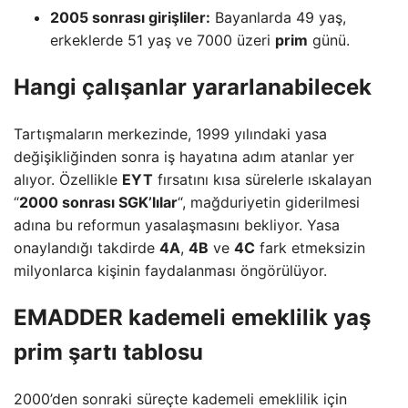
2005 sonrası girişliler:
Bayanlarda 49 yaş,
erkeklerde 51 yaş ve 7000 üzeri
prim
günü.
Hangi çalışanlar yararlanabilecek
Tartışmaların merkezinde, 1999 yılındaki yasa
değişikliğinden sonra iş hayatına adım atanlar yer
alıyor. Özellikle
EYT
fırsatını kısa sürelerle ıskalayan
“
2000 sonrası SGK’lılar
“, mağduriyetin giderilmesi
adına bu reformun yasalaşmasını bekliyor. Yasa
onaylandığı takdirde
4A
,
4B
ve
4C
fark etmeksizin
milyonlarca kişinin faydalanması öngörülüyor.
EMADDER kademeli emeklilik yaş
prim şartı tablosu
2000’den sonraki süreçte kademeli emeklilik için