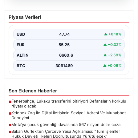
08.08.2026
Kelebek.Org İle Dijital İletişimin Seviyeli
Piyasa Verileri
Adresi Ve Muhabbet Deneyimi
Dijital ortamında kullanıcıların seviyeli bir şekilde iletişim
kurması büyük bir hassasiyet ifade etmektedir.
USD
47.74
▲ +0.18%
Günümüzde…
EUR
55.25
▲ +0.32%
ALTIN
6660.6
▲ +2.59%
BTC
3091469
▲ +0.06%
Son Eklenen Haberler
Fenerbahçe, Lukaku transferini bitiriyor! Defansların korkulu
■
rüyası olacak
Kelebek.Org İle Dijital İletişimin Seviyeli Adresi Ve Muhabbet
■
Deneyimi
Meta’ya çocuk güvenliği davasında 567 milyon dolar ceza
■
Bakan Gürlek’ten Çerçeve Yasa Açıklaması: “Tüm İşlemler
■
Hukuk Devleti İlkeleri Doğrultusunda Yürütülecek”