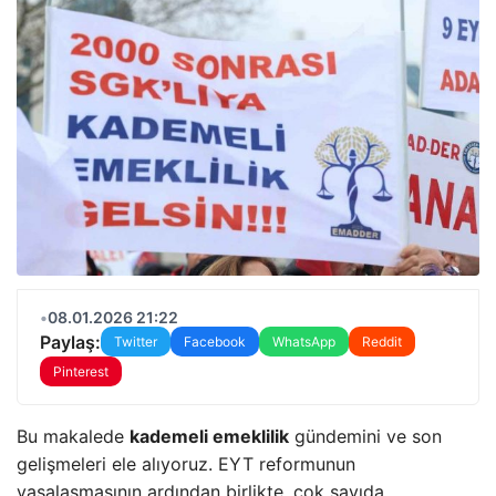
•
08.01.2026 21:22
Paylaş:
Twitter
Facebook
WhatsApp
Reddit
Pinterest
Bu makalede
kademeli emeklilik
gündemini ve son
gelişmeleri ele alıyoruz. EYT reformunun
yasalaşmasının ardından birlikte, çok sayıda