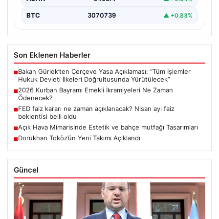
BTC
3070739
▲ +0.83%
Son Eklenen Haberler
Bakan Gürlek’ten Çerçeve Yasa Açıklaması: “Tüm İşlemler
■
Hukuk Devleti İlkeleri Doğrultusunda Yürütülecek”
2026 Kurban Bayramı Emekli İkramiyeleri Ne Zaman
■
Ödenecek?
FED faiz kararı ne zaman açıklanacak? Nisan ayı faiz
■
beklentisi belli oldu
Açık Hava Mimarisinde Estetik ve bahçe mutfağı Tasarımları
■
Dorukhan Toköz’ün Yeni Takımı Açıklandı
■
Güncel