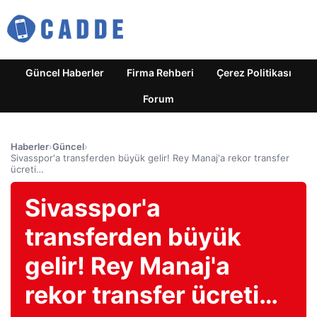
Güncel Haberler
Firma Rehberi
Çerez Politikası
Forum
Haberler
›
Güncel
›
Sivasspor'a transferden büyük gelir! Rey Manaj'a rekor transfer
ücreti…
Sivasspor'a
transferden büyük
gelir! Rey Manaj'a
rekor transfer ücreti…