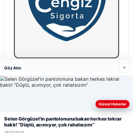
×
Göz Atın
Hastaş Beton
26/05/2026
Güncel Haberler
Web sitemizi nasıl kullandığınızı daha iyi anlayabilmek,
deneyiminizi kişiselleştirmek ve geliştirmek amacıyla çerezler
Selen Görgüzel'in pantolonuna bakan herkes tekrar
kullanıyoruz.
Çerez Politikamız
baktı! “Düştü, acımıyor, çok rahatsızım”
© 2026 Cadde – Güncel Haberler
Reddet
Kabul Et
26/05/2024