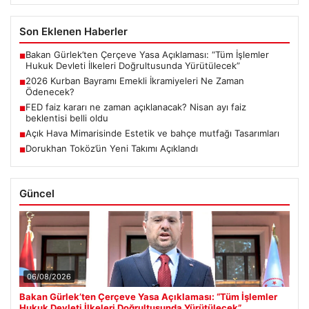
Son Eklenen Haberler
Bakan Gürlek’ten Çerçeve Yasa Açıklaması: “Tüm İşlemler
■
Hukuk Devleti İlkeleri Doğrultusunda Yürütülecek”
2026 Kurban Bayramı Emekli İkramiyeleri Ne Zaman
■
Ödenecek?
FED faiz kararı ne zaman açıklanacak? Nisan ayı faiz
■
beklentisi belli oldu
Açık Hava Mimarisinde Estetik ve bahçe mutfağı Tasarımları
■
Dorukhan Toköz’ün Yeni Takımı Açıklandı
■
Güncel
06/08/2026
Bakan Gürlek’ten Çerçeve Yasa Açıklaması: “Tüm İşlemler
Hukuk Devleti İlkeleri Doğrultusunda Yürütülecek”