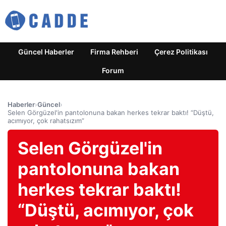
Güncel Haberler
Firma Rehberi
Çerez Politikası
Forum
Haberler
›
Güncel
›
Selen Görgüzel'in pantolonuna bakan herkes tekrar baktı! “Düştü,
acımıyor, çok rahatsızım”
Selen Görgüzel'in
pantolonuna bakan
herkes tekrar baktı!
“Düştü, acımıyor, çok