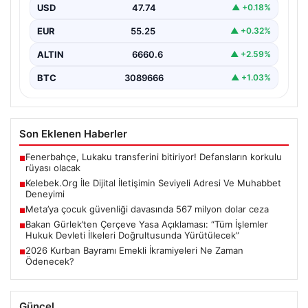
kurması büyük bir hassasiyet ifade etmektedir.
USD
47.74
▲ +0.18%
Günümüzde…
EUR
55.25
▲ +0.32%
ALTIN
6660.6
▲ +2.59%
BTC
3089666
▲ +1.03%
Son Eklenen Haberler
Fenerbahçe, Lukaku transferini bitiriyor! Defansların korkulu
■
rüyası olacak
Kelebek.Org İle Dijital İletişimin Seviyeli Adresi Ve Muhabbet
■
Deneyimi
Meta’ya çocuk güvenliği davasında 567 milyon dolar ceza
■
Bakan Gürlek’ten Çerçeve Yasa Açıklaması: “Tüm İşlemler
■
Hukuk Devleti İlkeleri Doğrultusunda Yürütülecek”
2026 Kurban Bayramı Emekli İkramiyeleri Ne Zaman
■
Ödenecek?
Güncel