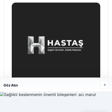
×
Göz Atın
Hastaş Beton
26/05/2026