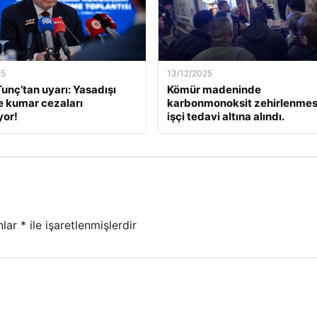
25
13/12/2025
unç’tan uyarı: Yasadışı
Kömür madeninde
e kumar cezaları
karbonmonoksit zehirlenmesi
yor!
işçi tedavi altına alındı.
nlar
*
ile işaretlenmişlerdir