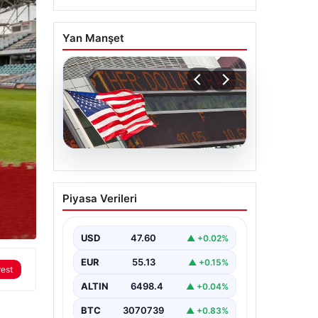
Yan Manşet
04.08.2026
FED faiz kararı ne zaman
Piyasa Verileri
açıklanacak? Nisan ayı
faiz beklentisi belli oldu
USD
47.60
▲ +0.02%
EUR
55.13
▲ +0.15%
rest
ALTIN
6498.4
▲ +0.04%
BTC
3070739
▲ +0.83%