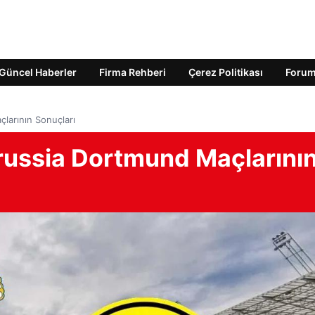
Güncel Haberler
Firma Rehberi
Çerez Politikası
Foru
larının Sonuçları
orussia Dortmund Maçlarını