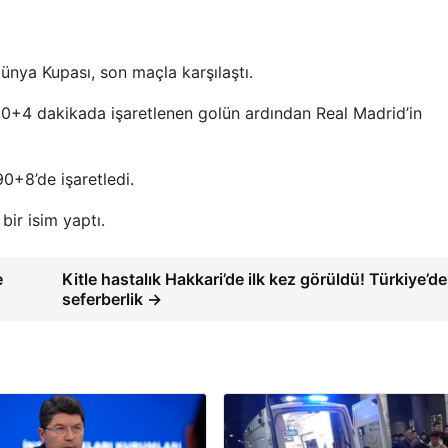
nya Kupası, son maçla karşılaştı.
0+4 dakikada işaretlenen golün ardından Real Madrid’in
90+8’de işaretledi.
bir isim yaptı.
e
Kitle hastalık Hakkari’de ilk kez görüldü! Türkiye’de
seferberlik →