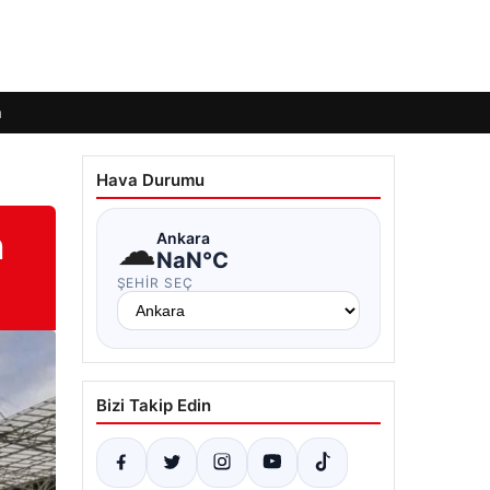
m
Hava Durumu
n
☁
Ankara
NaN°C
ŞEHIR SEÇ
Bizi Takip Edin