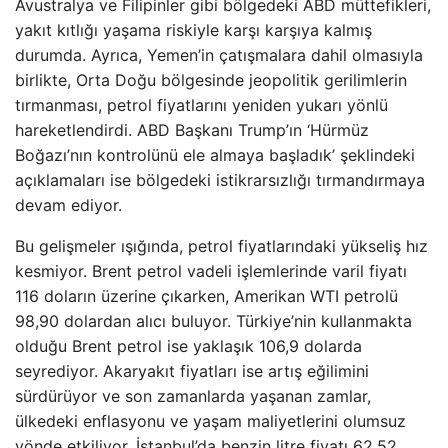
Avustralya ve Filipinler gibi bölgedeki ABD müttefikleri,
yakıt kıtlığı yaşama riskiyle karşı karşıya kalmış
durumda. Ayrıca, Yemen’in çatışmalara dahil olmasıyla
birlikte, Orta Doğu bölgesinde jeopolitik gerilimlerin
tırmanması, petrol fiyatlarını yeniden yukarı yönlü
hareketlendirdi. ABD Başkanı Trump’ın ‘Hürmüz
Boğazı’nın kontrolünü ele almaya başladık’ şeklindeki
açıklamaları ise bölgedeki istikrarsızlığı tırmandırmaya
devam ediyor.
Bu gelişmeler ışığında, petrol fiyatlarındaki yükseliş hız
kesmiyor. Brent petrol vadeli işlemlerinde varil fiyatı
116 doların üzerine çıkarken, Amerikan WTI petrolü
98,90 dolardan alıcı buluyor. Türkiye’nin kullanmakta
olduğu Brent petrol ise yaklaşık 106,9 dolarda
seyrediyor. Akaryakıt fiyatları ise artış eğilimini
sürdürüyor ve son zamanlarda yaşanan zamlar,
ülkedeki enflasyonu ve yaşam maliyetlerini olumsuz
yönde etkiliyor. İstanbul’da benzin litre fiyatı 62,52