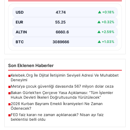
USD
47.74
▲ +0.18%
EUR
55.25
▲ +0.32%
ALTIN
6660.6
▲ +2.59%
BTC
3089666
▲ +1.03%
Son Eklenen Haberler
Kelebek.Org İle Dijital İletişimin Seviyeli Adresi Ve Muhabbet
■
Deneyimi
Meta’ya çocuk güvenliği davasında 567 milyon dolar ceza
■
Bakan Gürlek’ten Çerçeve Yasa Açıklaması: “Tüm İşlemler
■
Hukuk Devleti İlkeleri Doğrultusunda Yürütülecek”
2026 Kurban Bayramı Emekli İkramiyeleri Ne Zaman
■
Ödenecek?
FED faiz kararı ne zaman açıklanacak? Nisan ayı faiz
■
beklentisi belli oldu