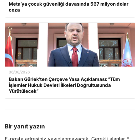
Meta’ya çocuk güvenliği davasında 567 milyon dolar
ceza
06/08/2026
Bakan Gürlek’ten Çerçeve Yasa Açıklaması: “Tüm
İşlemler Hukuk Devleti İlkeleri Doğrultusunda
Yürütülecek”
Bir yanıt yazın
E-posta adresiniz yayınlanmayacak.
Gerekli alanlar
*