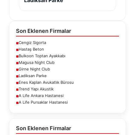
Ladiksan Parke
Son Eklenen Firmalar
Cengiz Sigorta
■
Hastaş Beton
■
Bulkoon Toptan Ayakkabı
■
Magusa Night Club
■
Girne Night Club
■
Ladiksan Parke
■
Enes Kaplan Avukatlık Bürosu
■
Trend Yapı Akustik
■
A Life Ankara Hastanesi
■
A Life Pursaklar Hastanesi
■
Son Eklenen Firmalar