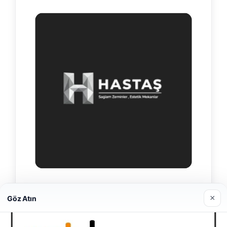
Hastaş Beton
×
Göz Atın
26/05/2026