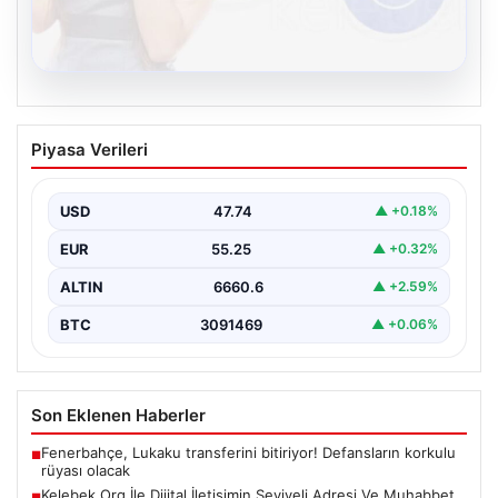
08.08.2026
Kelebek.Org İle Dijital İletişimin Seviyeli
Piyasa Verileri
Adresi Ve Muhabbet Deneyimi
Dijital ortamında kullanıcıların seviyeli bir şekilde iletişim
kurması büyük bir hassasiyet ifade etmektedir.
USD
47.74
▲ +0.18%
Günümüzde…
EUR
55.25
▲ +0.32%
ALTIN
6660.6
▲ +2.59%
BTC
3091469
▲ +0.06%
Son Eklenen Haberler
Fenerbahçe, Lukaku transferini bitiriyor! Defansların korkulu
■
rüyası olacak
Kelebek.Org İle Dijital İletişimin Seviyeli Adresi Ve Muhabbet
■