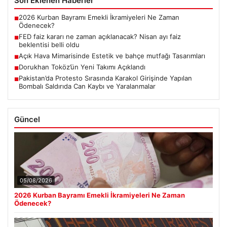
Son Eklenen Haberler
2026 Kurban Bayramı Emekli İkramiyeleri Ne Zaman
■
Ödenecek?
FED faiz kararı ne zaman açıklanacak? Nisan ayı faiz
■
beklentisi belli oldu
Açık Hava Mimarisinde Estetik ve bahçe mutfağı Tasarımları
■
Dorukhan Toköz’ün Yeni Takımı Açıklandı
■
Pakistan’da Protesto Sırasında Karakol Girişinde Yapılan
■
Bombalı Saldırıda Can Kaybı ve Yaralanmalar
Güncel
05/08/2026
2026 Kurban Bayramı Emekli İkramiyeleri Ne Zaman
Ödenecek?