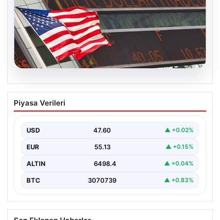
04.08.2026
FED faiz kararı ne zaman açıklanacak?
Piyasa Verileri
Nisan ayı faiz beklentisi belli oldu
USD
47.60
▲ +0.02%
EUR
55.13
▲ +0.15%
ALTIN
6498.4
▲ +0.04%
BTC
3070739
▲ +0.83%