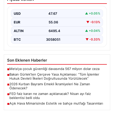
Açıklaması: “Tüm İşlemler Hukuk
Devleti İlkeleri Doğrultusunda
Yürütülecek”
USD
47.67
▲ +0.05%
Adalet Bakanı Akın Gürlek, terörle mücadelede yeni bir
EUR
55.06
▼ -0.13%
dönemi başlatacak çerçeve yasanın Meclis’te kabul…
ALTIN
6495.4
▲ +0.04%
BTC
3058051
▼ -0.33%
Son Eklenen Haberler
Meta’ya çocuk güvenliği davasında 567 milyon dolar ceza
■
Bakan Gürlek’ten Çerçeve Yasa Açıklaması: “Tüm İşlemler
■
Hukuk Devleti İlkeleri Doğrultusunda Yürütülecek”
2026 Kurban Bayramı Emekli İkramiyeleri Ne Zaman
■
Ödenecek?
FED faiz kararı ne zaman açıklanacak? Nisan ayı faiz
■
beklentisi belli oldu
Açık Hava Mimarisinde Estetik ve bahçe mutfağı Tasarımları
■