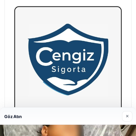
×
Göz Atın
Hastaş Beton
26/05/2026