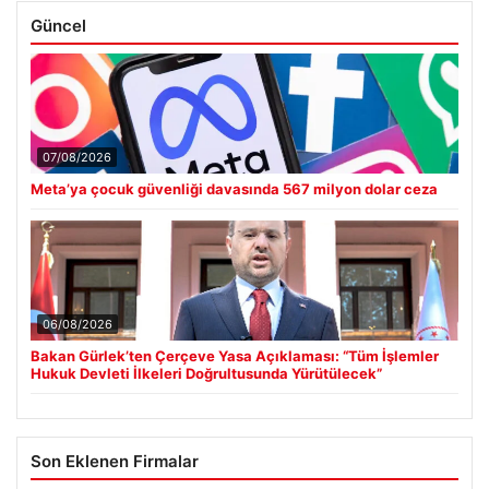
Güncel
07/08/2026
Meta’ya çocuk güvenliği davasında 567 milyon dolar ceza
06/08/2026
Bakan Gürlek’ten Çerçeve Yasa Açıklaması: “Tüm İşlemler
Hukuk Devleti İlkeleri Doğrultusunda Yürütülecek”
Son Eklenen Firmalar