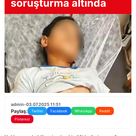
soruşturma altında
admin
•
03.07.2025 11:51
Paylaş:
Twitter
Facebook
WhatsApp
Reddit
Pinterest