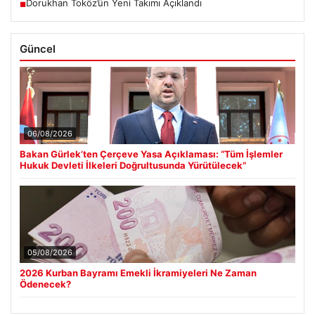
Dorukhan Toköz’ün Yeni Takımı Açıklandı
■
Güncel
06/08/2026
Bakan Gürlek’ten Çerçeve Yasa Açıklaması: “Tüm İşlemler
Hukuk Devleti İlkeleri Doğrultusunda Yürütülecek”
05/08/2026
2026 Kurban Bayramı Emekli İkramiyeleri Ne Zaman
Ödenecek?