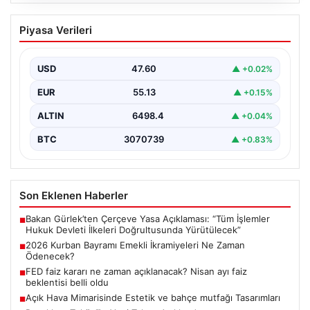
05.08.2026
2026 Kurban Bayramı Emekli
Piyasa Verileri
İkramiyeleri Ne Zaman Ödenecek?
Yaklaşan 2026 Kurban Bayramı nedeniyle, yaklaşık 17
milyon emekli vatandaşın gözü kulağı bayram
USD
47.60
▲ +0.02%
ikramiyesi…
EUR
55.13
▲ +0.15%
ALTIN
6498.4
▲ +0.04%
BTC
3070739
▲ +0.83%
Son Eklenen Haberler
Bakan Gürlek’ten Çerçeve Yasa Açıklaması: “Tüm İşlemler
■
Hukuk Devleti İlkeleri Doğrultusunda Yürütülecek”
2026 Kurban Bayramı Emekli İkramiyeleri Ne Zaman
■
Ödenecek?
FED faiz kararı ne zaman açıklanacak? Nisan ayı faiz
■
beklentisi belli oldu
Açık Hava Mimarisinde Estetik ve bahçe mutfağı Tasarımları
■