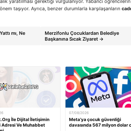
alık yaratılması gerektiği vurgulanıyor. Yabancı öğrencilerin
 önem taşıyor. Ayrıca, benzer durumlarla karşılaşanların
cad
attı mı, Ne
Merzifonlu Çocuklardan Belediye
Başkanına Sıcak Ziyaret →
26
07/08/2026
Org İle Dijital İletişimin
Meta’ya çocuk güvenliği
i Adresi Ve Muhabbet
davasında 567 milyon dolar 
mi