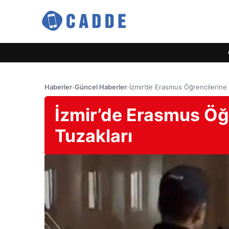
Haberler
›
Güncel Haberler
›
İzmir’de Erasmus Öğrencilerine 
İzmir’de Erasmus Öğr
Tuzakları