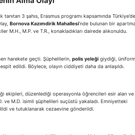
Rehin Alma Olayı
arak tanıtan 3 şahıs, Erasmus programı kapsamında Türkiye’d
Olay,
Bornova Kazımdirik Mahallesi
‘nde bulunan bir apartm
er M.H., M.P. ve T.R., konakladıkları dairede alıkonuldu.
en harekete geçti. Şüphelilerin,
polis yeleği
giydiği, ünifor
spit edildi. Böylece, olayın ciddiyeti daha da anlaşıldı.
ekipleri, düzenlediği operasyonla öğrencileri esir alan ve
. ve M.D. isimli şüphelileri suçüstü yakaladı. Emniyetteki
dildi ve tutuklanarak cezaevine gönderildi.