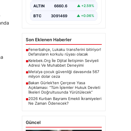
büyük bir hassasiyet ifade
ALTIN
6660.6
▲ +2.59%
etmektedir. Günümüzde…
e
BTC
3091469
▲ +0.06%
anda
Son Eklenen Haberler
Fenerbahçe, Lukaku transferini bitiriyor!
■
Defansların korkulu rüyası olacak
ma
Kelebek.Org İle Dijital İletişimin Seviyeli
■
Adresi Ve Muhabbet Deneyimi
Meta’ya çocuk güvenliği davasında 567
■
milyon dolar ceza
Bakan Gürlek’ten Çerçeve Yasa
■
Açıklaması: “Tüm İşlemler Hukuk Devleti
İlkeleri Doğrultusunda Yürütülecek”
2026 Kurban Bayramı Emekli İkramiyeleri
■
Ne Zaman Ödenecek?
Güncel