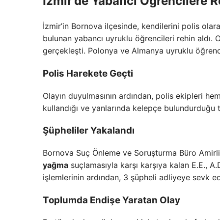
İzmir’de Yabancı Öğrencilere 
İzmir’in Bornova ilçesinde, kendilerini polis ol
bulunan yabancı uyruklu öğrencileri rehin aldı. 
gerçekleşti. Polonya ve Almanya uyruklu öğrencil
Polis Harekete Geçti
Olayın duyulmasının ardından, polis ekipleri hem
kullandığı ve yanlarında kelepçe bulundurduğu te
Şüpheliler Yakalandı
Bornova Suç Önleme ve Soruşturma Büro Amirliği 
yağma
suçlamasıyla karşı karşıya kalan E.E., A.D
işlemlerinin ardından, 3 şüpheli adliyeye sevk e
Toplumda Endişe Yaratan Olay