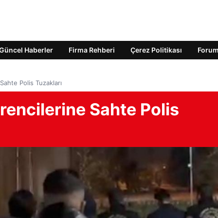
Güncel Haberler
Firma Rehberi
Çerez Politikası
Foru
Sahte Polis Tuzakları
encilerine Sahte Polis