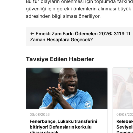
Bu tür olayların önlenmesi için toplumda farkınd
güvenliği için gerekli önlemlerin alınması büyük
adresinden bilgi alması öneriliyor.
← Emekli Zam Farkı Ödemeleri 2026: 3119 TL Y
Zaman Hesaplara Geçecek?
Tavsiye Edilen Haberler
08/08/2026
08/08/20
Fenerbahçe, Lukaku transferini
Kelebek.
bitiriyor! Defansların korkulu
Seviyel
rüyası olacak
Deneyi