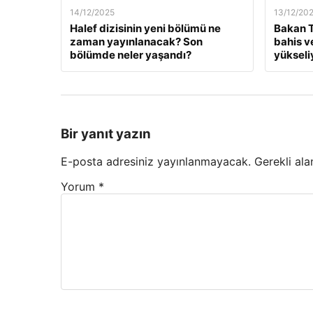
14/12/2025
13/12/20
Halef dizisinin yeni bölümü ne
Bakan T
zaman yayınlanacak? Son
bahis v
bölümde neler yaşandı?
yükseli
Bir yanıt yazın
E-posta adresiniz yayınlanmayacak.
Gerekli ala
Yorum
*