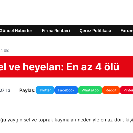
Güncel Haberler
Firma Rehberi
Çerez Politikası
Foru
 4 ölü
el ve heyelan: En az 4 ölü
Paylaş:
07:13
Twitter
Facebook
WhatsApp
Reddit
Pinte
duğu yaygın sel ve toprak kaymaları nedeniyle en az dört kişi