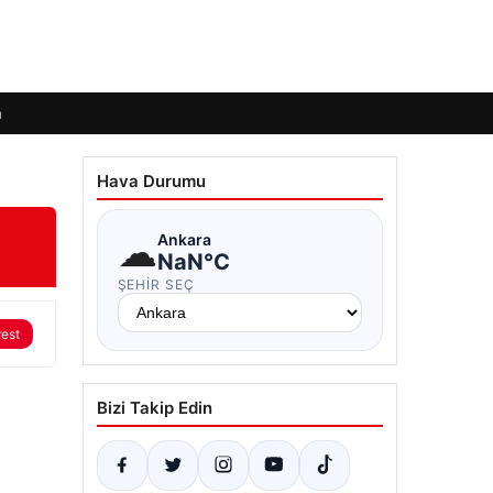
m
Hava Durumu
☁
Ankara
NaN°C
ŞEHIR SEÇ
rest
Bizi Takip Edin