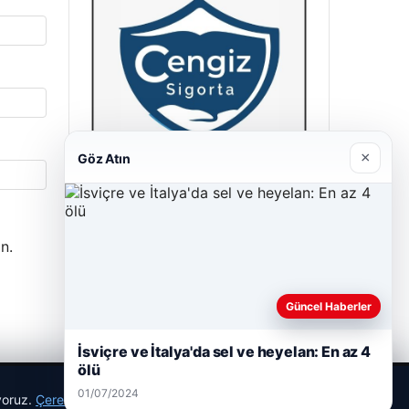
×
Göz Atın
Cengiz Sigorta
23/06/2026
n.
Güncel Haberler
İsviçre ve İtalya'da sel ve heyelan: En az 4
ölü
01/07/2024
ıyoruz.
Çerez Politikamız
Reddet
Kabul Et