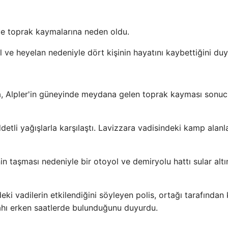
l ve toprak kaymalarına neden oldu.
l ve heyelan nedeniyle dört kişinin hayatını kaybettiğini du
'da, Alpler'in güneyinde meydana gelen toprak kayması sonu
detli yağışlarla karşılaştı. Lavizzara vadisindeki kamp alanla
 taşması nedeniyle bir otoyol ve demiryolu hattı sular alt
ki vadilerin etkilendiğini söyleyen polis, ortağı tarafından
abahı erken saatlerde bulunduğunu duyurdu.