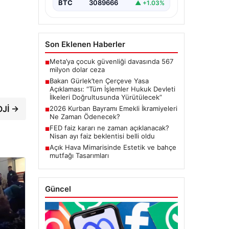
BTC
3089666
▲ +1.03%
başlatacak çerçeve yasanın
Meclis’te kabul…
Son Eklenen Haberler
Meta’ya çocuk güvenliği davasında 567
■
milyon dolar ceza
Bakan Gürlek’ten Çerçeve Yasa
■
Açıklaması: “Tüm İşlemler Hukuk Devleti
İlkeleri Doğrultusunda Yürütülecek”
OJİ →
2026 Kurban Bayramı Emekli İkramiyeleri
■
Ne Zaman Ödenecek?
FED faiz kararı ne zaman açıklanacak?
■
Nisan ayı faiz beklentisi belli oldu
Açık Hava Mimarisinde Estetik ve bahçe
■
mutfağı Tasarımları
Güncel