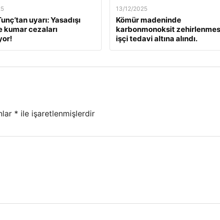
25
13/12/2025
unç’tan uyarı: Yasadışı
Kömür madeninde
e kumar cezaları
karbonmonoksit zehirlenmesi
yor!
işçi tedavi altına alındı.
nlar
*
ile işaretlenmişlerdir