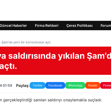
Güncel Haberler
Firma Rehberi
Çerez Politikası
Foru
n Şam'da yeni bir konsolosluk açtı.
va saldırısında yıkılan Şam'
açtı.
Paylaş:
4 01:59
Twitter
Facebook
WhatsApp
Reddit
Pinte
n gerçekleştirdiği sanılan saldırıyı onaylamakla suçladı.