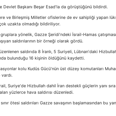
e Devlet Başkanı Beşar Esad'la da görüştüğünü bildirdi.
e ve Birleşmiş Milletler ofislerine de ev sahipliği yapan lük
ok uzakta olmadığı bildiriliyor.
iği gruplara yönelik, Gazze Şeridi'ndeki İsrail-Hamas çatışmas
ıyan saldırılarının bir örneği olarak gördü.
enlenen saldırıda 8 İranlı, 5 Suriyeli, Lübnan'daki Hizbulla
rında bulunduğu 16 kişinin öldüğünü kaydetti.
perasyonlar kolu Kudüs Gücü'nün üst düzey komutanları Mu
vardı.
il, Suriye'de Hizbullah dahil İran destekli güçlerin yanı sıra
alan yüzlerce hava saldırısı düzenledi.
n sınır ötesi saldırıları Gazze savaşının başlamasından bu ya