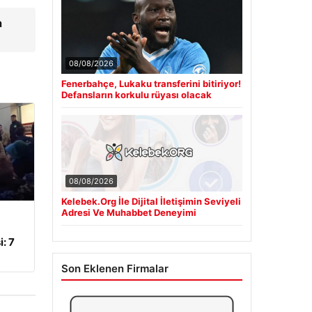
a
08/08/2026
Fenerbahçe, Lukaku transferini bitiriyor!
Defansların korkulu rüyası olacak
08/08/2026
Kelebek.Org İle Dijital İletişimin Seviyeli
Adresi Ve Muhabbet Deneyimi
: 7
Son Eklenen Firmalar