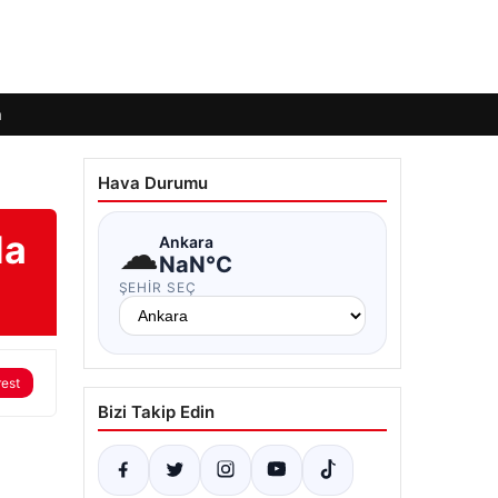
m
Hava Durumu
da
☁
Ankara
NaN°C
ŞEHIR SEÇ
rest
Bizi Takip Edin