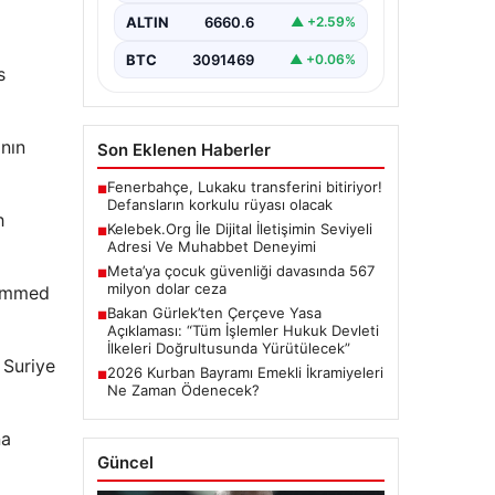
büyük bir hassasiyet ifade
ALTIN
6660.6
▲ +2.59%
etmektedir. Günümüzde…
BTC
3091469
▲ +0.06%
s
ının
Son Eklenen Haberler
Fenerbahçe, Lukaku transferini bitiriyor!
■
Defansların korkulu rüyası olacak
h
Kelebek.Org İle Dijital İletişimin Seviyeli
■
Adresi Ve Muhabbet Deneyimi
Meta’ya çocuk güvenliği davasında 567
■
milyon dolar ceza
hammed
Bakan Gürlek’ten Çerçeve Yasa
■
Açıklaması: “Tüm İşlemler Hukuk Devleti
İlkeleri Doğrultusunda Yürütülecek”
 Suriye
2026 Kurban Bayramı Emekli İkramiyeleri
■
Ne Zaman Ödenecek?
na
Güncel