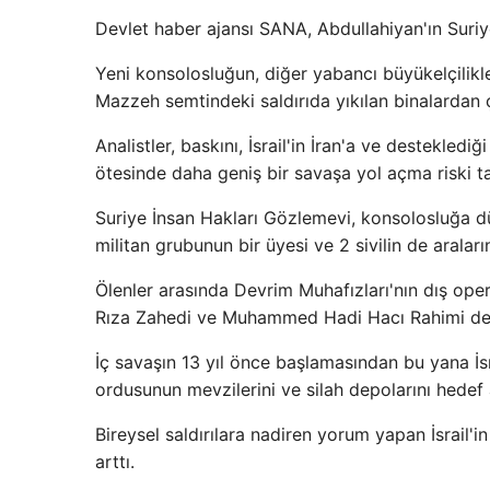
Devlet haber ajansı SANA, Abdullahiyan'ın Suriy
Yeni konsolosluğun, diğer yabancı büyükelçilikler
Mazzeh semtindeki saldırıda yıkılan binalardan ç
Analistler, baskını, İsrail'in İran'a ve destekled
ötesinde daha geniş bir savaşa yol açma riski taş
Suriye İnsan Hakları Gözlemevi, konsolosluğa düz
militan grubunun bir üyesi ve 2 sivilin de arala
Ölenler arasında Devrim Muhafızları'nın dış o
Rıza Zahedi ve Muhammed Hadi Hacı Rahimi de 
İç savaşın 13 yıl önce başlamasından bu yana İsra
ordusunun mevzilerini ve silah depolarını hedef 
Bireysel saldırılara nadiren yorum yapan İsrail'i
arttı.