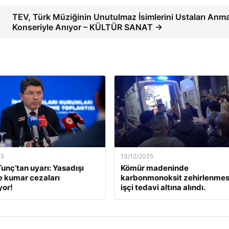
TEV, Türk Müziğinin Unutulmaz İsimlerini Ustaları Anm
Konseriyle Anıyor – KÜLTÜR SANAT →
25
13/12/2025
unç’tan uyarı: Yasadışı
Kömür madeninde
e kumar cezaları
karbonmonoksit zehirlenmesi
yor!
işçi tedavi altına alındı.