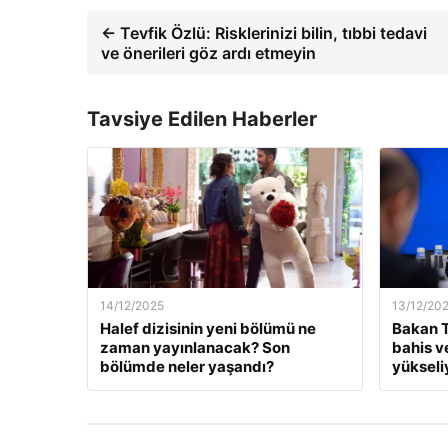
← Tevfik Özlü: Risklerinizi bilin, tıbbi tedavi
ve önerileri göz ardı etmeyin
Tavsiye Edilen Haberler
14/12/2025
13/12/20
Halef dizisinin yeni bölümü ne
Bakan T
zaman yayınlanacak? Son
bahis v
bölümde neler yaşandı?
yükseli