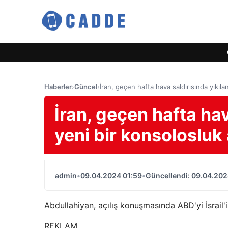
Haberler
›
Güncel
›
İran, geçen hafta hava saldırısında yıkıla
İran, geçen hafta ha
yeni bir konsolosluk 
admin
•
09.04.2024 01:59
•
Güncellendi: 09.04.202
Abdullahiyan, açılış konuşmasında ABD'yi İsrail'i
REKLAM