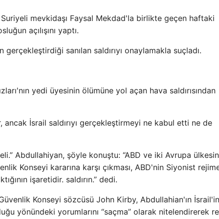
 Suriyeli mevkidaşı Faysal Mekdad'la birlikte geçen haftaki
sluğun açılışını yaptı.
n gerçekleştirdiği sanılan saldırıyı onaylamakla suçladı.
zları'nın yedi üyesinin ölümüne yol açan hava saldırısından
, ancak İsrail saldırıyı gerçekleştirmeyi ne kabul etti ne de
.” Abdullahiyan, şöyle konuştu: “ABD ve iki Avrupa ülkesini
enlik Konseyi kararına karşı çıkması, ABD'nin Siyonist rejim
ktığının işaretidir. saldırın.” dedi.
Güvenlik Konseyi sözcüsü John Kirby, Abdullahian'ın İsrail'i
uğu yönündeki yorumlarını “saçma” olarak nitelendirerek re