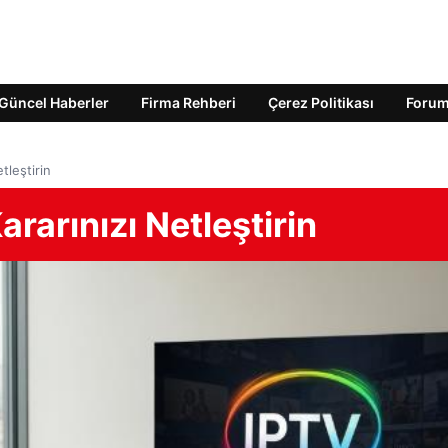
Güncel Haberler
Firma Rehberi
Çerez Politikası
Foru
tleştirin
ararınızı Netleştirin