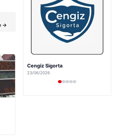
e →
Hastaş Beton
26/05/2026