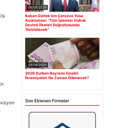
06/08/2026
çiş
Bakan Gürlek’ten Çerçeve Yasa
Açıklaması: “Tüm İşlemler Hukuk
Devleti İlkeleri Doğrultusunda
Yürütülecek”
05/08/2026
2026 Kurban Bayramı Emekli
İkramiyeleri Ne Zaman Ödenecek?
or.
Son Eklenen Firmalar
evizyon
k