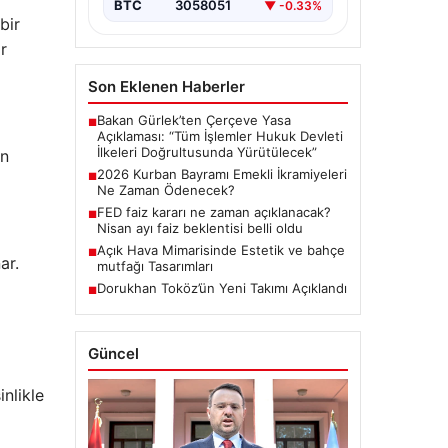
BTC
3058051
▼ -0.33%
bir
r
Son Eklenen Haberler
Bakan Gürlek’ten Çerçeve Yasa
■
Açıklaması: “Tüm İşlemler Hukuk Devleti
İlkeleri Doğrultusunda Yürütülecek”
en
2026 Kurban Bayramı Emekli İkramiyeleri
■
Ne Zaman Ödenecek?
FED faiz kararı ne zaman açıklanacak?
■
Nisan ayı faiz beklentisi belli oldu
Açık Hava Mimarisinde Estetik ve bahçe
■
ar.
mutfağı Tasarımları
Dorukhan Toköz’ün Yeni Takımı Açıklandı
■
Güncel
nlikle