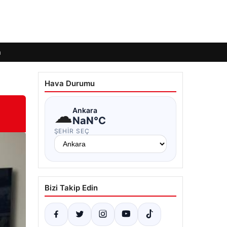
m
Hava Durumu
☁
Ankara
NaN°C
ŞEHIR SEÇ
Bizi Takip Edin