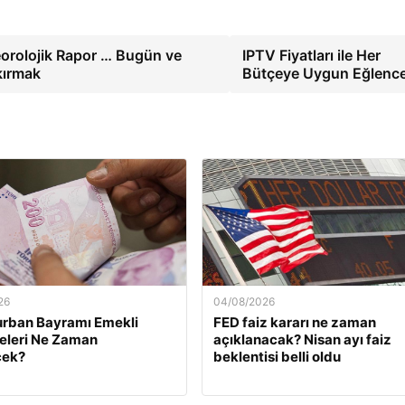
orolojik Rapor … Bugün ve
IPTV Fiyatları ile Her
kırmak
Bütçeye Uygun Eğlenc
26
04/08/2026
urban Bayramı Emekli
FED faiz kararı ne zaman
eleri Ne Zaman
açıklanacak? Nisan ayı faiz
ek?
beklentisi belli oldu