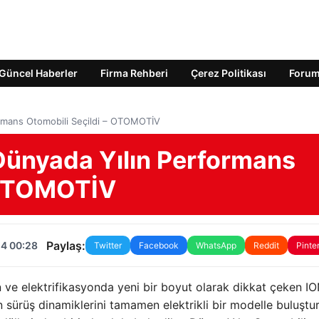
Güncel Haberler
Firma Rehberi
Çerez Politikası
Foru
rmans Otomobili Seçildi – OTOMOTİV
Dünyada Yılın Performans
– OTOMOTİV
Paylaş:
24 00:28
Twitter
Facebook
WhatsApp
Reddit
Pinte
n ve elektrifikasyonda yeni bir boyut olarak dikkat çeken I
 sürüş dinamiklerini tamamen elektrikli bir modelle buluştu