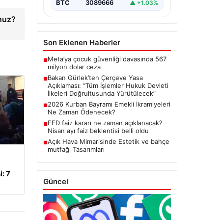
BTC
3089666
▲ +1.03%
başlatacak çerçeve yasanın
Meclis’te kabul…
unuz?
Son Eklenen Haberler
Meta’ya çocuk güvenliği davasında 567
■
milyon dolar ceza
Bakan Gürlek’ten Çerçeve Yasa
■
Açıklaması: “Tüm İşlemler Hukuk Devleti
İlkeleri Doğrultusunda Yürütülecek”
2026 Kurban Bayramı Emekli İkramiyeleri
■
Ne Zaman Ödenecek?
FED faiz kararı ne zaman açıklanacak?
■
Nisan ayı faiz beklentisi belli oldu
Açık Hava Mimarisinde Estetik ve bahçe
■
mutfağı Tasarımları
: 7
Güncel