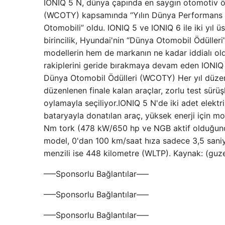
IONIQ 5 N, dünya çapında en saygın otomotiv ödü
(WCOTY) kapsamında “Yılın Dünya Performans Otom
Otomobili” oldu. IONIQ 5 ve IONIQ 6 ile iki yıl ü
birincilik, Hyundai'nin “Dünya Otomobil Ödüller
modellerin hem de markanın ne kadar iddialı old
rakiplerini geride bırakmaya devam eden IONIQ 5
Dünya Otomobil Ödülleri (WCOTY) Her yıl düzenli
düzenlenen finale kalan araçlar, zorlu test sürü
oylamayla seçiliyor.IONIQ 5 N'de iki adet elekt
bataryayla donatılan araç, yüksek enerji için 
Nm tork (478 kW/650 hp ve NGB aktif olduğun
model, 0'dan 100 km/saat hıza sadece 3,5 saniye
menzili ise 448 kilometre (WLTP). Kaynak: (guz
—–Sponsorlu Bağlantılar—–
—–Sponsorlu Bağlantılar—–
—–Sponsorlu Bağlantılar—–