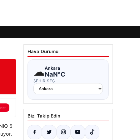
m
Hava Durumu
☁
Ankara
NaN°C
ŞEHIR SEÇ
rest
Bizi Takip Edin
ONIQ 5
ruyor.