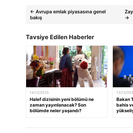
← Avrupa emlak piyasasına genel
Zay
bakış
→
Tavsiye Edilen Haberler
14/12/2025
13/12/20
Halef dizisinin yeni bölümü ne
Bakan T
zaman yayınlanacak? Son
bahis v
bölümde neler yaşandı?
yükseli