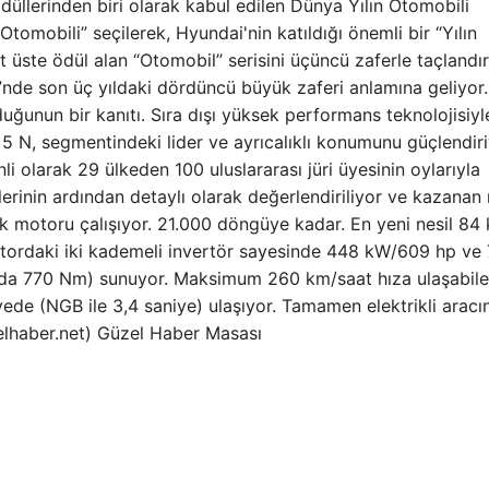
llerinden biri olarak kabul edilen Dünya Yılın Otomobili
obili” seçilerek, Hyundai'nin katıldığı önemli bir “Yılın
st üste ödül alan “Otomobil” serisini üçüncü zaferle taçlandı
i”nde son üç yıldaki dördüncü büyük zaferi anlamına geliyor
uğunun bir kanıtı. Sıra dışı yüksek performans teknolojisiy
 N, segmentindeki lider ve ayrıcalıklı konumunu güçlendiriy
 olarak 29 ülkeden 100 uluslararası jüri üyesinin oylarıyla
şlerinin ardından detaylı olarak değerlendiriliyor ve kazana
rik motoru çalışıyor. 21.000 döngüye kadar. En yeni nesil 84
motordaki iki kademeli invertör sayesinde 448 kW/609 hp ve
da 770 Nm) sunuyor. Maksimum 260 km/saat hıza ulaşabil
de (NGB ile 3,4 saniye) ulaşıyor. Tamamen elektrikli aracı
elhaber.net) Güzel Haber Masası