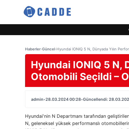
Haberler
›
Güncel
›
Hyundai IONIQ 5 N, Dünyada Yılın Perfo
Hyundai IONIQ 5 N, 
Otomobili Seçildi 
admin
•
28.03.2024 00:28
•
Güncellendi: 28.03.20
Hyundai'nin N Departmanı tarafından geliştirile
N, geleneksel yüksek performanslı otomobillerin