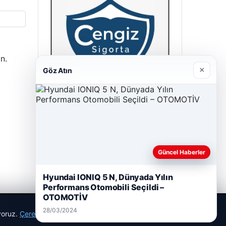
n.
×
Göz Atın
Cengiz Sigorta
23/06/2026
Güncel Haberler
Hyundai IONIQ 5 N, Dünyada Yılın
Performans Otomobili Seçildi –
OTOMOTİV
28/03/2024
ıyoruz.
Çerez Politikamız
Reddet
Kabul Et