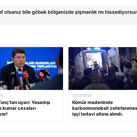
ıf olsanız bile göbek bölgenizde şişmanlık mı hissediyors
25
13/12/2025
unç’tan uyarı: Yasadışı
Kömür madeninde
e kumar cezaları
karbonmonoksit zehirlenmesi
yor!
işçi tedavi altına alındı.