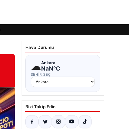
m
Hava Durumu
☁
Ankara
NaN°C
ŞEHIR SEÇ
Bizi Takip Edin