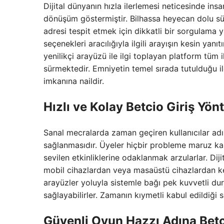
Dijital dünyanın hızla ilerlemesi neticesinde ins
dönüşüm göstermiştir. Bilhassa heyecan dolu sür
adresi tespit etmek için dikkatli bir sorgulama
seçenekleri aracılığıyla ilgili arayışın kesin ya
yenilikçi arayüzü ile ilgi toplayan platform tüm 
sürmektedir. Emniyetin temel sırada tutulduğu il
imkanına naildir.
Hızlı ve Kolay
Betcio Giriş
Yönt
Sanal mecralarda zaman geçiren kullanıcılar adına
sağlanmasıdır. Üyeler hiçbir probleme maruz ka
sevilen etkinliklerine odaklanmak arzularlar. Di
mobil cihazlardan veya masaüstü cihazlardan kes
arayüzler yoluyla sistemle bağı pek kuvvetli dur
sağlayabilirler. Zamanın kıymetli kabul edildiği
Güvenli Oyun Hazzı Adına
Betc