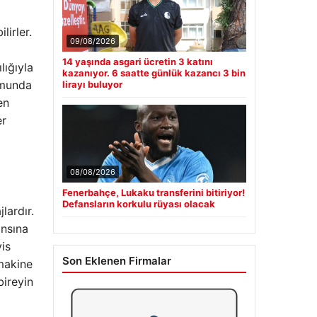
irler.
09/08/2026
14 yaşında asgari ücretin 3 katını
lığıyla
kazanıyor. 6 saatte günlük kazancı 3 bin
umunda
lirayı buluyor
en
er
08/08/2026
Fenerbahçe, Lukaku transferini bitiriyor!
Defansların korkulu rüyası olacak
lardır.
ansına
is
Son Eklenen Firmalar
 makine
bireyin