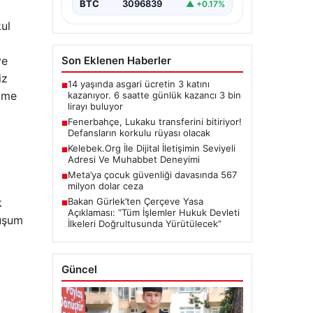
BTC
3096839
▲ +0.17%
ul
ve
Son Eklenen Haberler
iz
14 yaşında asgari ücretin 3 katını
■
etme
kazanıyor. 6 saatte günlük kazancı 3 bin
lirayı buluyor
Fenerbahçe, Lukaku transferini bitiriyor!
■
Defansların korkulu rüyası olacak
Kelebek.Org İle Dijital İletişimin Seviyeli
■
Adresi Ve Muhabbet Deneyimi
Meta’ya çocuk güvenliği davasında 567
■
milyon dolar ceza
k
Bakan Gürlek’ten Çerçeve Yasa
■
Açıklaması: “Tüm İşlemler Hukuk Devleti
luşum
İlkeleri Doğrultusunda Yürütülecek”
Güncel