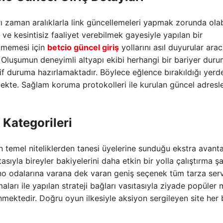
zaman aralıklarla link güncellemeleri yapmak zorunda olabil
ve kesintisiz faaliyet verebilmek gayesiyle yapılan bir
etmemesi için
betcio güncel giriş
yollarını asıl duyurular aracı
 Oluşumun deneyimli altyapı ekibi herhangi bir bariyer dur
tif duruma hazırlamaktadır. Böylece eğlence bırakıldığı yerd
mekte. Sağlam koruma protokolleri ile kurulan güncel adresl
 Kategorileri
n temel niteliklerden tanesi üyelerine sunduğu ekstra avantaj
asıyla bireyler bakiyelerini daha etkin bir yolla çalıştırma ş
ino odalarına varana dek varan geniş seçenek tüm tarza serv
ları ile yapılan strateji bağları vasıtasıyla ziyade popüler
mektedir. Doğru oyun ilkesiyle aksiyon sergileyen site her 