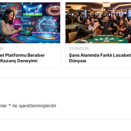
26
23/06/2026
et Platformu Beraber
Şans Alanında Farklı Locabet
 Kazanç Deneyimi
Dünyası
nlar
*
ile işaretlenmişlerdir