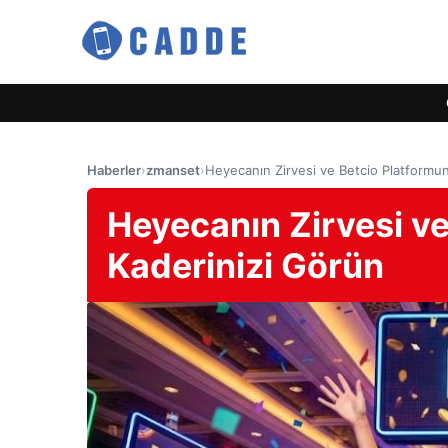
Haberler
›
zmanset
›
Heyecanın Zirvesi ve Betcio Platformu
Heyecanın Zirvesi v
Kaderinizi Görün