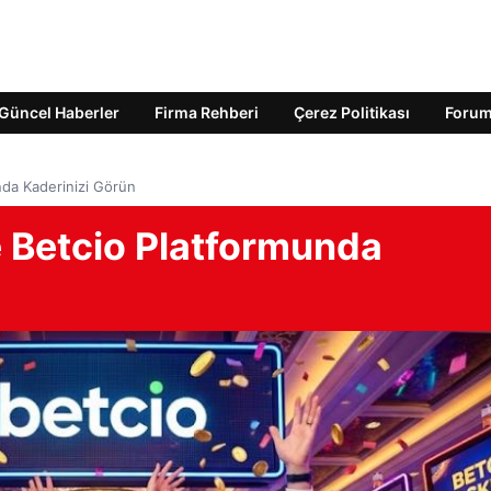
Güncel Haberler
Firma Rehberi
Çerez Politikası
Foru
nda Kaderinizi Görün
e Betcio Platformunda