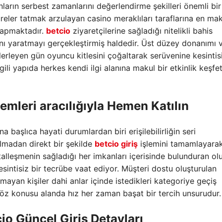
anların serbest zamanlarını değerlendirme şekilleri önemli bir
eler tatmak arzulayan casino meraklıları taraflarına en mak
 yapmaktadır.
betcio
ziyaretçilerine sağladığı nitelikli bahis
nıtını yaratmayı gerçekleştirmiş haldedir. Üst düzey donanımı 
ilerleyen gün oyuncu kitlesini çoğaltarak serüvenine kesintis
gili yapıda herkes kendi ilgi alanına makul bir etkinlik keşf
emleri aracılığıyla Hemen Katılın
 başlıca hayati durumlardan biri erişilebilirliğin seri
lmadan direkt bir şekilde
betcio giriş
işlemini tamamlayara
jitalleşmenin sağladığı her imkanları içerisinde bulunduran o
intisiz bir tecrübe vaat ediyor. Müşteri dostu oluşturulan
mayan kişiler dahi anlar içinde istedikleri kategoriye geçiş
 söz konusu alanda hız her zaman başat bir tercih unsurudur.
io Güncel Giriş
Detayları