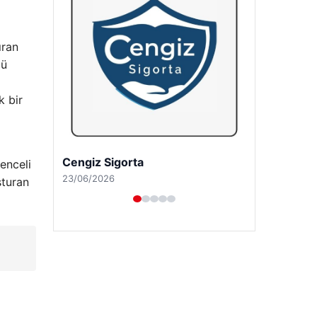
ıran
lü
k bir
Hastaş Beton
enceli
26/05/2026
şturan