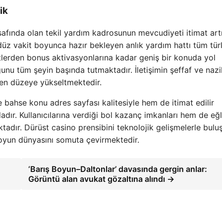
ik
afında olan tekil yardım kadrosunun mevcudiyeti itimat art
üz vakit boyunca hazır bekleyen anlık yardım hattı tüm tür
lerden bonus aktivasyonlarına kadar geniş bir konuda yol
ğunu tüm şeyin başında tutmaktadır. İletişimin şeffaf ve nazi
 en düzeye yükseltmektedir.
 bahse konu adres sayfası kalitesiyle hem de itimat edilir
dır. Kullanıcılarına verdiği bol kazanç imkanları hem de eğl
ktadır. Dürüst casino prensibini teknolojik gelişmelerle bulu
oyun dünyasını somuta çevirmektedir.
‘Barış Boyun–Daltonlar’ davasında gergin anlar:
Görüntü alan avukat gözaltına alındı →