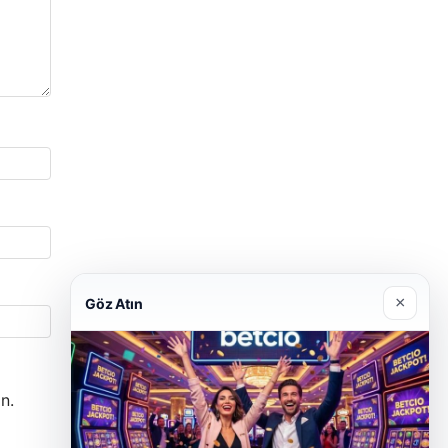
×
Göz Atın
n.