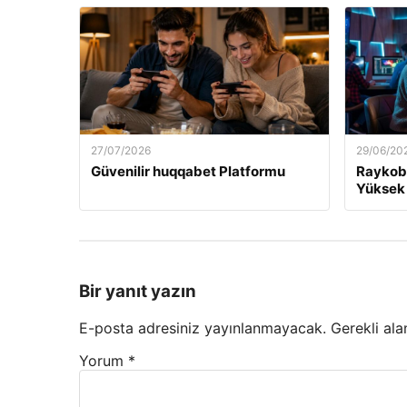
27/07/2026
29/06/20
Güvenilir huqqabet Platformu
Raykob
Yüksek
Bir yanıt yazın
E-posta adresiniz yayınlanmayacak.
Gerekli ala
Yorum
*