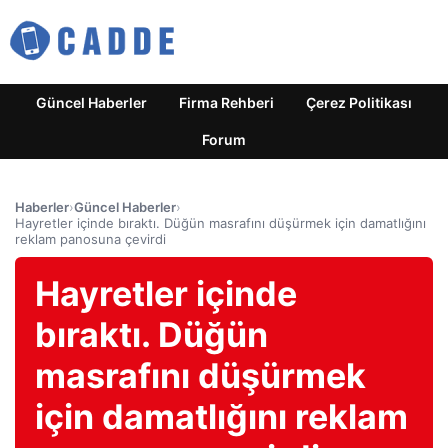
Güncel Haberler
Firma Rehberi
Çerez Politikası
Forum
Haberler
›
Güncel Haberler
›
Hayretler içinde bıraktı. Düğün masrafını düşürmek için damatlığını
reklam panosuna çevirdi
Hayretler içinde
bıraktı. Düğün
masrafını düşürmek
için damatlığını reklam