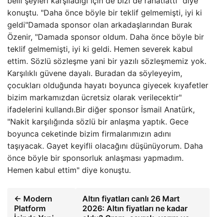
belli şeyleri karşıladığı için de bizi de rahatlattı" diye
konuştu. "Daha önce böyle bir teklif gelmemişti, iyi ki
geldi"Damada sponsor olan arkadaşlarından Burak
Özenir, "Damada sponsor oldum. Daha önce böyle bir
teklif gelmemişti, iyi ki geldi. Hemen severek kabul
ettim. Sözlü sözleşme yani bir yazılı sözleşmemiz yok.
Karşılıklı güvene dayalı. Buradan da söyleyeyim,
çocukları olduğunda hayatı boyunca giyecek kıyafetler
bizim markamızdan ücretsiz olarak verilecektir"
ifadelerini kullandı.Bir diğer sponsor İsmail Anatürk,
"Nakit karşılığında sözlü bir anlaşma yaptık. Gece
boyunca ceketinde bizim firmalarımızın adını
taşıyacak. Gayet keyifli olacağını düşünüyorum. Daha
önce böyle bir sponsorluk anlaşması yapmadım.
Hemen kabul ettim" diye konuştu.
← Modern
Altın fiyatları canlı 26 Mart
Platform
2026: Altın fiyatları ne kadar