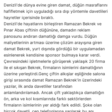
Denizli'de dünya evine giren damat, düğün masraflarını
hafifletmek için uyguladığı sıra dışı yöntemle davetlileri
hayretler içerisinde bıraktı.
Denizli'de hayatlarını birleştiren Ramazan Bekrek ve
Pınar Abas çiftinin düğününe, damadın reklam
panosunu andıran damatlığı damga vurdu. Düğün
maliyetlerinin artması üzerine çözüm arayışına giren
damat Bekrek, yurt dışında gördüğü bir uygulamadan
esinlenerek kendisine sponsor bulmaya karar verdi.
Çevresindeki işletmelerle görüşerek yaklaşık 20 firma
ile el sıkışan Bekrek, firmaların isimlerini damatlığının
üzerine yerleştirdi.Genç çiftin alkışlar eşliğinde salona
girişi sırasında damat Ramazan Bekrek'in üzerindeki
yazılar, ilk anda davetliler tarafından
anlamlandırılamadı. Ancak çift yaklaştıkça damatlığın
ön, arka ve kol kısımlarında farklı sektörlerden
firmaların isimlerinin yer aldığı fark edildi. Şoke olan
birçok davetli, cep telefonlarına sarılarak bu anı