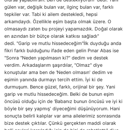
gülen var, değişik bulan var, ilginç bulan var, farklı
tepkiler var. Tabi ki ailem destekledi, hepsi
arkamdaydı. Özellikle eşim başta olmak üzere. O
olmasaydı zaten bu projeyi yapamazdık. Doğal olarak
en azından bir bütçe olarak katkısı sağladı"
dedi. "Garip ve mutlu hissedeceğim"İlk duyduğu anda
fikri farklı bulduğunu ifade eden gelin Pınar Abas ise
"Sonra "Neden yapılmasın ki?" dedim ve destek
verdim. Arkadaşlarım şaşırdılar, "Olmaz" diye
konuştular ama ben de ‘Neden olmasın' dedim ve
eşimin yanında durmayı tercih ettim. İyi ki de
durmuşum. Bence güzel, farklı, orijinal bir şey. Yani
garip ve mutlu hissedeceğim. Belki de bunun eşim
öncüsü olduğu için de ‘Babanız bunun öncüsü ve iyi ki
böyle bir şey yapmış' diyeceğimi düşünüyorum. Hani
sonuçta belirli kalıplar var ama ailelerimiz sonrasında
bize destek çıktılar. Çünkü gerçekten maddi olarak