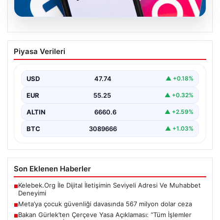
07.08.2026
Meta’ya çocuk güvenliği davasında 567
Piyasa Verileri
milyon dolar ceza
USD
47.74
▲ +0.18%
EUR
55.25
▲ +0.32%
ALTIN
6660.6
▲ +2.59%
BTC
3089666
▲ +1.03%
Son Eklenen Haberler
Kelebek.Org İle Dijital İletişimin Seviyeli Adresi Ve Muhabbet
■
Deneyimi
Meta’ya çocuk güvenliği davasında 567 milyon dolar ceza
■
Bakan Gürlek’ten Çerçeve Yasa Açıklaması: “Tüm İşlemler
■