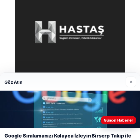
×
Göz Atın
Hastaş Beton
26/05/2026
Web sitemizi nasıl kullandığınızı daha iyi anlayabilmek,
Güncel Haberler
deneyiminizi kişiselleştirmek ve geliştirmek amacıyla çerezler
kullanıyoruz.
Çerez Politikamız
Google Sıralamanızı Kolayca İzleyin Birserp Takip ile