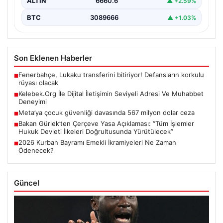
ALTIN
6660.6
▲ +2.59%
BTC
3089666
▲ +1.03%
Son Eklenen Haberler
Fenerbahçe, Lukaku transferini bitiriyor! Defansların korkulu
■
rüyası olacak
Kelebek.Org İle Dijital İletişimin Seviyeli Adresi Ve Muhabbet
■
Deneyimi
Meta’ya çocuk güvenliği davasında 567 milyon dolar ceza
■
Bakan Gürlek’ten Çerçeve Yasa Açıklaması: “Tüm İşlemler
■
Hukuk Devleti İlkeleri Doğrultusunda Yürütülecek”
2026 Kurban Bayramı Emekli İkramiyeleri Ne Zaman
■
Ödenecek?
Güncel