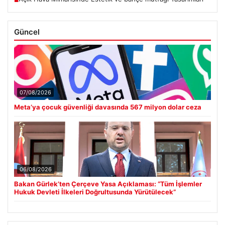
■
Güncel
07/08/2026
Meta’ya çocuk güvenliği davasında 567 milyon dolar ceza
06/08/2026
Bakan Gürlek’ten Çerçeve Yasa Açıklaması: “Tüm İşlemler
Hukuk Devleti İlkeleri Doğrultusunda Yürütülecek”