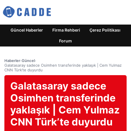
Güncel Haberler
Firma Rehberi
Çerez Politikası
Forum
Haberler
›
Güncel
›
Galatasaray sadece Osimhen transferinde yaklaşık | Cem Yulmaz
CNN Türk’te duyurdu
Galatasaray sadece
Osimhen transferinde
yaklaşık | Cem Yulmaz
CNN Türk’te duyurdu