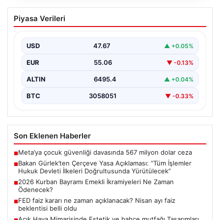
Bakan Gürlek’ten Çerçeve Yasa
Piyasa Verileri
Açıklaması: “Tüm İşlemler Hukuk
Devleti İlkeleri Doğrultusunda
Yürütülecek”
USD
47.67
▲ +0.05%
Adalet Bakanı Akın Gürlek, terörle mücadelede yeni bir
EUR
55.06
▼ -0.13%
dönemi başlatacak çerçeve yasanın Meclis’te kabul…
ALTIN
6495.4
▲ +0.04%
BTC
3058051
▼ -0.33%
Son Eklenen Haberler
Meta’ya çocuk güvenliği davasında 567 milyon dolar ceza
■
Bakan Gürlek’ten Çerçeve Yasa Açıklaması: “Tüm İşlemler
■
Hukuk Devleti İlkeleri Doğrultusunda Yürütülecek”
2026 Kurban Bayramı Emekli İkramiyeleri Ne Zaman
■
Ödenecek?
FED faiz kararı ne zaman açıklanacak? Nisan ayı faiz
■
beklentisi belli oldu
Açık Hava Mimarisinde Estetik ve bahçe mutfağı Tasarımları