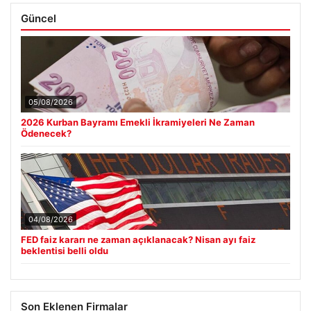
Güncel
05/08/2026
2026 Kurban Bayramı Emekli İkramiyeleri Ne Zaman
Ödenecek?
04/08/2026
FED faiz kararı ne zaman açıklanacak? Nisan ayı faiz
beklentisi belli oldu
Son Eklenen Firmalar