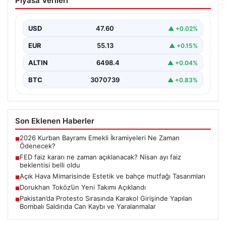
Piyasa Verileri
Nisan ayı faiz beklentisi belli oldu
USD
47.60
▲ +0.02%
EUR
55.13
▲ +0.15%
ALTIN
6498.4
▲ +0.04%
BTC
3070739
▲ +0.83%
Son Eklenen Haberler
2026 Kurban Bayramı Emekli İkramiyeleri Ne Zaman
■
Ödenecek?
FED faiz kararı ne zaman açıklanacak? Nisan ayı faiz
■
beklentisi belli oldu
Açık Hava Mimarisinde Estetik ve bahçe mutfağı Tasarımları
■
Dorukhan Toköz’ün Yeni Takımı Açıklandı
■
Pakistan’da Protesto Sırasında Karakol Girişinde Yapılan
■
Bombalı Saldırıda Can Kaybı ve Yaralanmalar