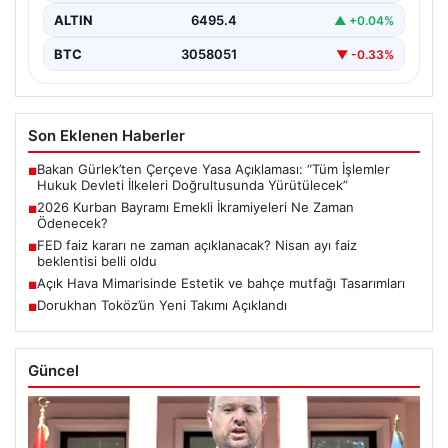
ALTIN
6495.4
▲ +0.04%
BTC
3058051
▼ -0.33%
Son Eklenen Haberler
Bakan Gürlek’ten Çerçeve Yasa Açıklaması: “Tüm İşlemler
■
Hukuk Devleti İlkeleri Doğrultusunda Yürütülecek”
2026 Kurban Bayramı Emekli İkramiyeleri Ne Zaman
■
Ödenecek?
FED faiz kararı ne zaman açıklanacak? Nisan ayı faiz
■
beklentisi belli oldu
Açık Hava Mimarisinde Estetik ve bahçe mutfağı Tasarımları
■
Dorukhan Toköz’ün Yeni Takımı Açıklandı
■
Güncel