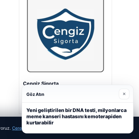
Cengiz Sigorta
23/06/2026
×
Göz Atın
Yeni geliştirilen bir DNA testi, milyonlarca
meme kanseri hastasını kemoterapiden
kurtarabilir
ıyoruz.
Çerez Politikamız
Reddet
Kabul Et