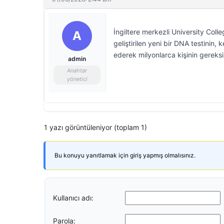
İngiltere merkezli University Co
A
geliştirilen yeni bir DNA testini
ederek milyonlarca kişinin gereksiz
admin
Anahtar
yönetici
1 yazı görüntüleniyor (toplam 1)
Bu konuyu yanıtlamak için giriş yapmış olmalısınız.
Kullanıcı adı:
Parola: