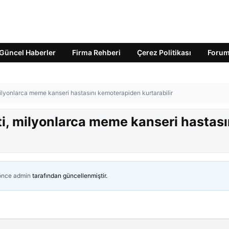
Güncel Haberler
Firma Rehberi
Çerez Politikası
Foru
, milyonlarca meme kanseri hastasını kemoterapiden kurtarabilir
sti, milyonlarca meme kanseri hastası
 önce
admin
tarafından güncellenmiştir.