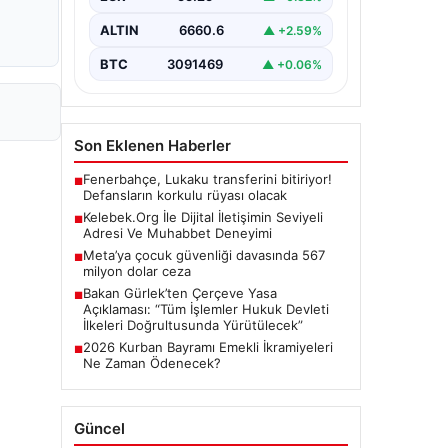
Günümüzde…
ALTIN
6660.6
▲ +2.59%
BTC
3091469
▲ +0.06%
Son Eklenen Haberler
Fenerbahçe, Lukaku transferini bitiriyor!
■
Defansların korkulu rüyası olacak
Kelebek.Org İle Dijital İletişimin Seviyeli
■
Adresi Ve Muhabbet Deneyimi
Meta’ya çocuk güvenliği davasında 567
■
milyon dolar ceza
Bakan Gürlek’ten Çerçeve Yasa
■
Açıklaması: “Tüm İşlemler Hukuk Devleti
İlkeleri Doğrultusunda Yürütülecek”
2026 Kurban Bayramı Emekli İkramiyeleri
■
Ne Zaman Ödenecek?
Güncel