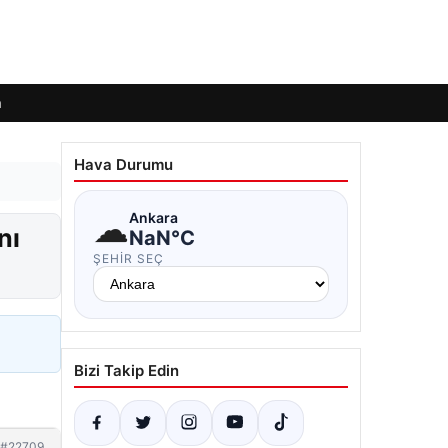
m
Hava Durumu
☁
Ankara
nı
NaN°C
ŞEHIR SEÇ
Bizi Takip Edin
#22709