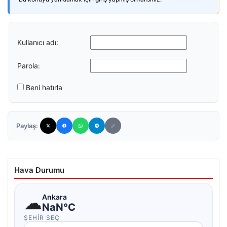
Kullanıcı adı:
Parola:
Beni hatırla
Paylaş:
Hava Durumu
☁
Ankara
NaN°C
ŞEHIR SEÇ