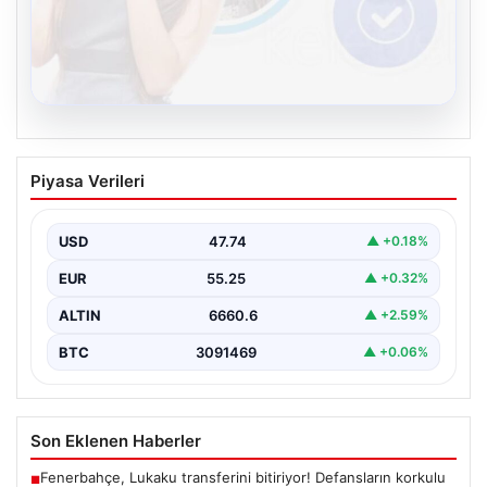
08.08.2026
Kelebek.Org İle Dijital İletişimin Seviyeli
Piyasa Verileri
Adresi Ve Muhabbet Deneyimi
Dijital ortamında kullanıcıların seviyeli bir şekilde iletişim
kurması büyük bir hassasiyet ifade etmektedir.
USD
47.74
▲ +0.18%
Günümüzde…
EUR
55.25
▲ +0.32%
ALTIN
6660.6
▲ +2.59%
BTC
3091469
▲ +0.06%
Son Eklenen Haberler
Fenerbahçe, Lukaku transferini bitiriyor! Defansların korkulu
■