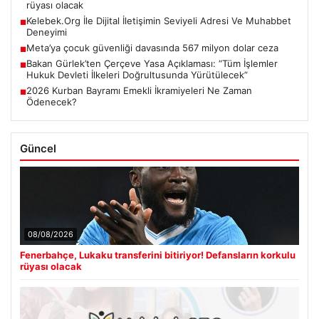
rüyası olacak
Kelebek.Org İle Dijital İletişimin Seviyeli Adresi Ve Muhabbet
■
Deneyimi
Meta’ya çocuk güvenliği davasında 567 milyon dolar ceza
■
Bakan Gürlek’ten Çerçeve Yasa Açıklaması: “Tüm İşlemler
■
Hukuk Devleti İlkeleri Doğrultusunda Yürütülecek”
2026 Kurban Bayramı Emekli İkramiyeleri Ne Zaman
■
Ödenecek?
Güncel
08/08/2026
Fenerbahçe, Lukaku transferini bitiriyor! Defansların korkulu
rüyası olacak