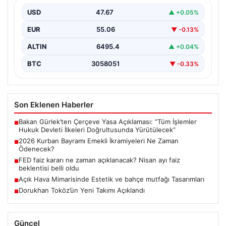
Yaklaşan 2026 Kurban Bayramı nedeniyle, yaklaşık 17
milyon emekli vatandaşın gözü kulağı bayram
USD
47.67
▲ +0.05%
ikramiyesi…
EUR
55.06
▼ -0.13%
ALTIN
6495.4
▲ +0.04%
BTC
3058051
▼ -0.33%
Son Eklenen Haberler
Bakan Gürlek’ten Çerçeve Yasa Açıklaması: “Tüm İşlemler
■
Hukuk Devleti İlkeleri Doğrultusunda Yürütülecek”
2026 Kurban Bayramı Emekli İkramiyeleri Ne Zaman
■
Ödenecek?
FED faiz kararı ne zaman açıklanacak? Nisan ayı faiz
■
beklentisi belli oldu
Açık Hava Mimarisinde Estetik ve bahçe mutfağı Tasarımları
■
Dorukhan Toköz’ün Yeni Takımı Açıklandı
■
Güncel