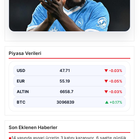
08.08.2026
Fenerbahçe, Lukaku transferini
Piyasa Verileri
bitiriyor! Defansların korkulu rüyası
olacak
USD
47.71
▼ -0.03%
EUR
55.19
▼ -0.05%
ALTIN
6658.7
▼ -0.03%
BTC
3096839
▲ +0.17%
Son Eklenen Haberler
14 yaşında asgari ücretin 3 katını kazanıyor. 6 saatte günlük
■