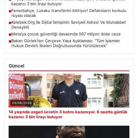
kazancı 3 bin lirayı buluyor
Fenerbahçe, Lukaku transferini bitiriyor! Defansların korkulu
■
rüyası olacak
Kelebek.Org İle Dijital İletişimin Seviyeli Adresi Ve Muhabbet
■
Deneyimi
Meta’ya çocuk güvenliği davasında 567 milyon dolar ceza
■
Bakan Gürlek’ten Çerçeve Yasa Açıklaması: “Tüm İşlemler
■
Hukuk Devleti İlkeleri Doğrultusunda Yürütülecek”
Güncel
09/08/2026
14 yaşında asgari ücretin 3 katını kazanıyor. 6 saatte günlük
kazancı 3 bin lirayı buluyor