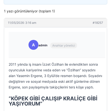
1 yazı görüntüleniyor (toplam 1)
11/05/2026: 3:16 am
#18257
A
admin
Anahtar yönetici
2011 yılında iş insanı İzzet Özilhan ile evlendikten sonra
oyunculuk kariyerine veda eden ve “Özilhan” soyadını
alan Yasemin Ergene, 3 Eylül’de resmen boşandı. Soyadını
değiştiren ve sosyal medyada eski aktif günlerine dönen
Ergene, son paylaşımıyla takipçilerini ters köşe yaptı.
“KÖPEK GİBİ ÇALIŞIP KRALİÇE GİBİ
YAŞIYORUM”