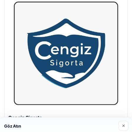
Hastaş Beton
26/05/2026
×
Göz Atın