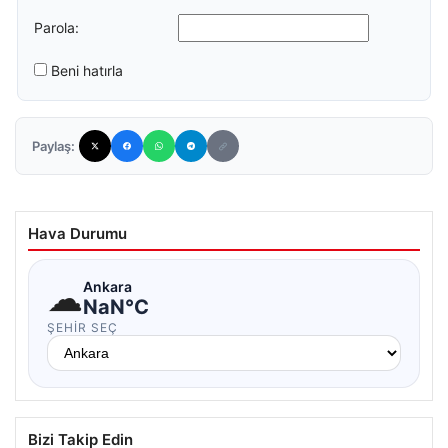
Parola:
Beni hatırla
Paylaş:
Hava Durumu
☁
Ankara
NaN°C
ŞEHIR SEÇ
Bizi Takip Edin