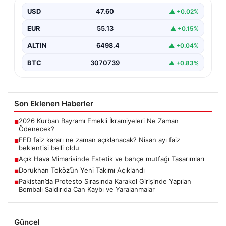
USD
47.60
▲ +0.02%
EUR
55.13
▲ +0.15%
ALTIN
6498.4
▲ +0.04%
BTC
3070739
▲ +0.83%
Son Eklenen Haberler
2026 Kurban Bayramı Emekli İkramiyeleri Ne Zaman
■
Ödenecek?
FED faiz kararı ne zaman açıklanacak? Nisan ayı faiz
■
beklentisi belli oldu
Açık Hava Mimarisinde Estetik ve bahçe mutfağı Tasarımları
■
Dorukhan Toköz’ün Yeni Takımı Açıklandı
■
Pakistan’da Protesto Sırasında Karakol Girişinde Yapılan
■
Bombalı Saldırıda Can Kaybı ve Yaralanmalar
Güncel