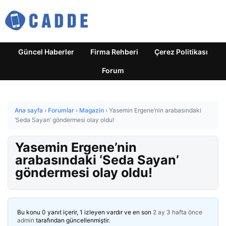
Güncel Haberler
Firma Rehberi
Çerez Politikası
Forum
Ana sayfa
›
Forumlar
›
Magazin
›
Yasemin Ergene’nin arabasındaki
‘Seda Sayan’ göndermesi olay oldu!
Yasemin Ergene’nin
arabasındaki ‘Seda Sayan’
göndermesi olay oldu!
Bu konu 0 yanıt içerir, 1 izleyen vardır ve en son
2 ay 3 hafta önce
admin
tarafından güncellenmiştir.