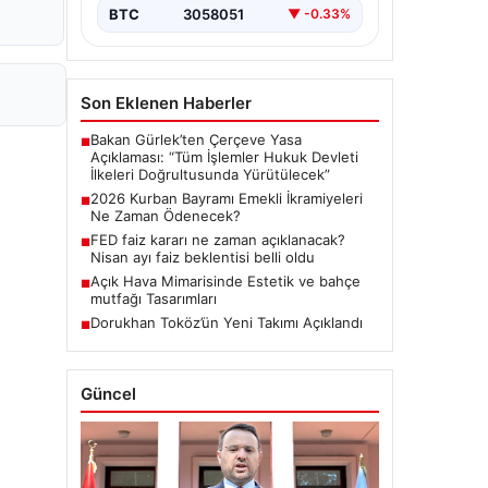
BTC
3058051
▼ -0.33%
Son Eklenen Haberler
Bakan Gürlek’ten Çerçeve Yasa
■
Açıklaması: “Tüm İşlemler Hukuk Devleti
İlkeleri Doğrultusunda Yürütülecek”
2026 Kurban Bayramı Emekli İkramiyeleri
■
Ne Zaman Ödenecek?
FED faiz kararı ne zaman açıklanacak?
■
Nisan ayı faiz beklentisi belli oldu
Açık Hava Mimarisinde Estetik ve bahçe
■
mutfağı Tasarımları
Dorukhan Toköz’ün Yeni Takımı Açıklandı
■
Güncel