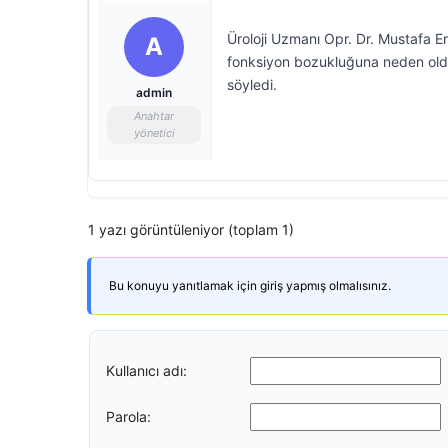
Üroloji Uzmanı Opr. Dr. Mustafa Ere
A
fonksiyon bozukluğuna neden olduğ
söyledi.
admin
Anahtar
yönetici
1 yazı görüntüleniyor (toplam 1)
Bu konuyu yanıtlamak için giriş yapmış olmalısınız.
Kullanıcı adı:
Parola: