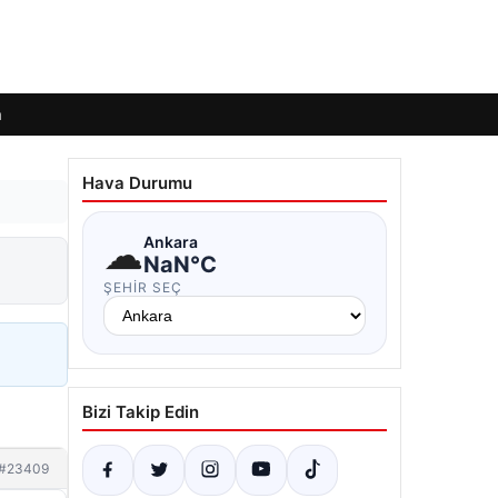
m
Hava Durumu
☁
Ankara
NaN°C
ŞEHIR SEÇ
Bizi Takip Edin
#23409