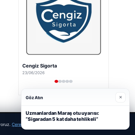
Cengiz Sigorta
23/06/2026
×
Göz Atın
Uzmanlardan Maraş otu uyarısı:
“Sigaradan 5 kat daha tehlikeli”
ıyoruz.
Çerez Politikamız
Reddet
Kabul Et