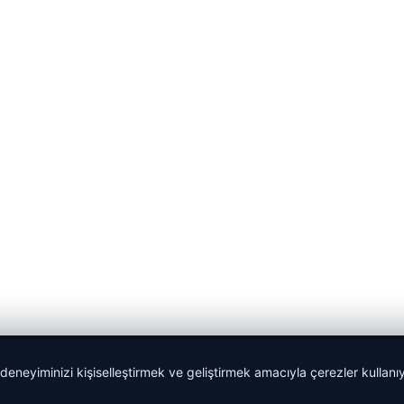
 deneyiminizi kişiselleştirmek ve geliştirmek amacıyla çerezler kullan
malta dil okulları
|
lemagrup.com.tr