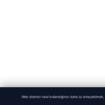
© 2026 Cadde – Güncel Haberler
Web sitemizi nasıl kullandığınızı daha iyi anlayabilmek,