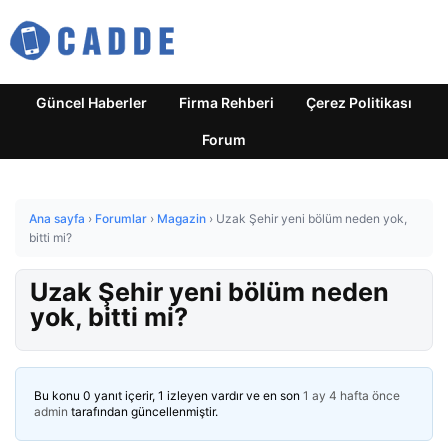
Güncel Haberler
Firma Rehberi
Çerez Politikası
Forum
Ana sayfa
›
Forumlar
›
Magazin
›
Uzak Şehir yeni bölüm neden yok,
bitti mi?
Uzak Şehir yeni bölüm neden
yok, bitti mi?
Bu konu 0 yanıt içerir, 1 izleyen vardır ve en son
1 ay 4 hafta önce
admin
tarafından güncellenmiştir.