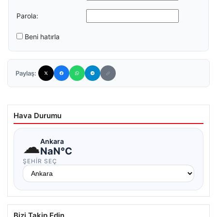
Parola:
Beni hatırla
Paylaş:
Hava Durumu
☁
Ankara
NaN°C
ŞEHIR SEÇ
Bizi Takip Edin