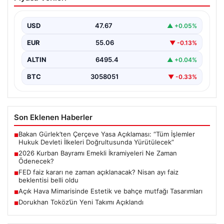
İkramiyeleri Ne Zaman Ödenecek?
Yaklaşan 2026 Kurban Bayramı nedeniyle, yaklaşık 17
milyon emekli vatandaşın gözü kulağı bayram
USD
47.67
▲ +0.05%
ikramiyesi…
EUR
55.06
▼ -0.13%
ALTIN
6495.4
▲ +0.04%
BTC
3058051
▼ -0.33%
Son Eklenen Haberler
Bakan Gürlek’ten Çerçeve Yasa Açıklaması: “Tüm İşlemler
■
Hukuk Devleti İlkeleri Doğrultusunda Yürütülecek”
2026 Kurban Bayramı Emekli İkramiyeleri Ne Zaman
■
Ödenecek?
FED faiz kararı ne zaman açıklanacak? Nisan ayı faiz
■
beklentisi belli oldu
Açık Hava Mimarisinde Estetik ve bahçe mutfağı Tasarımları
■
Dorukhan Toköz’ün Yeni Takımı Açıklandı
■