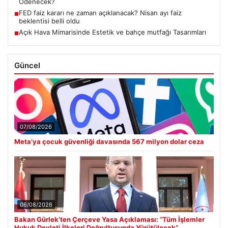
Ödenecek?
FED faiz kararı ne zaman açıklanacak? Nisan ayı faiz
■
beklentisi belli oldu
Açık Hava Mimarisinde Estetik ve bahçe mutfağı Tasarımları
■
Güncel
07/08/2026
Meta’ya çocuk güvenliği davasında 567 milyon dolar ceza
06/08/2026
Bakan Gürlek’ten Çerçeve Yasa Açıklaması: “Tüm İşlemler
Hukuk Devleti İlkeleri Doğrultusunda Yürütülecek”