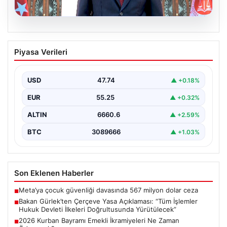
06.08.2026
Bakan Gürlek’ten Çerçeve Yasa
Piyasa Verileri
Açıklaması: “Tüm İşlemler Hukuk
Devleti İlkeleri Doğrultusunda
Yürütülecek”
USD
47.74
▲ +0.18%
Adalet Bakanı Akın Gürlek, terörle mücadelede yeni bir
EUR
55.25
▲ +0.32%
dönemi başlatacak çerçeve yasanın Meclis'te kabul…
ALTIN
6660.6
▲ +2.59%
BTC
3089666
▲ +1.03%
Son Eklenen Haberler
Meta’ya çocuk güvenliği davasında 567 milyon dolar ceza
■
Bakan Gürlek’ten Çerçeve Yasa Açıklaması: “Tüm İşlemler
■
Hukuk Devleti İlkeleri Doğrultusunda Yürütülecek”
2026 Kurban Bayramı Emekli İkramiyeleri Ne Zaman
■