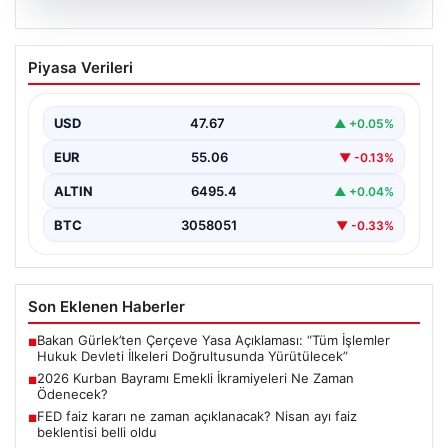
05.08.2026
2026 Kurban Bayramı Emekli
Piyasa Verileri
İkramiyeleri Ne Zaman Ödenecek?
Yaklaşan 2026 Kurban Bayramı nedeniyle, yaklaşık 17
milyon emekli vatandaşın gözü kulağı bayram
USD
47.67
▲ +0.05%
ikramiyesi…
EUR
55.06
▼ -0.13%
ALTIN
6495.4
▲ +0.04%
BTC
3058051
▼ -0.33%
Son Eklenen Haberler
Bakan Gürlek’ten Çerçeve Yasa Açıklaması: “Tüm İşlemler
■
Hukuk Devleti İlkeleri Doğrultusunda Yürütülecek”
2026 Kurban Bayramı Emekli İkramiyeleri Ne Zaman
■
Ödenecek?
FED faiz kararı ne zaman açıklanacak? Nisan ayı faiz
■
beklentisi belli oldu