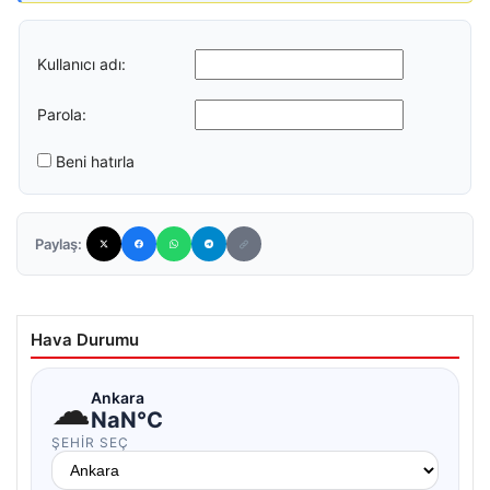
Kullanıcı adı:
Parola:
Beni hatırla
Paylaş:
Hava Durumu
☁
Ankara
NaN°C
ŞEHIR SEÇ