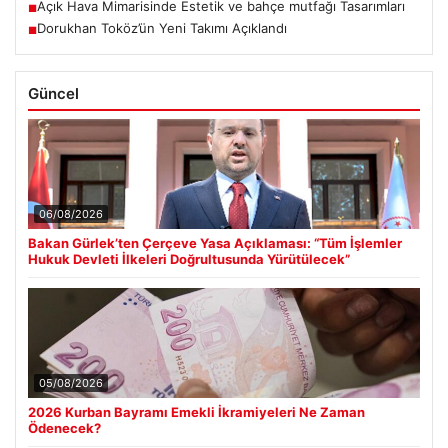
Açık Hava Mimarisinde Estetik ve bahçe mutfağı Tasarımları
■
Dorukhan Toköz’ün Yeni Takımı Açıklandı
■
Güncel
06/08/2026
Bakan Gürlek’ten Çerçeve Yasa Açıklaması: “Tüm İşlemler
Hukuk Devleti İlkeleri Doğrultusunda Yürütülecek”
05/08/2026
2026 Kurban Bayramı Emekli İkramiyeleri Ne Zaman
Ödenecek?