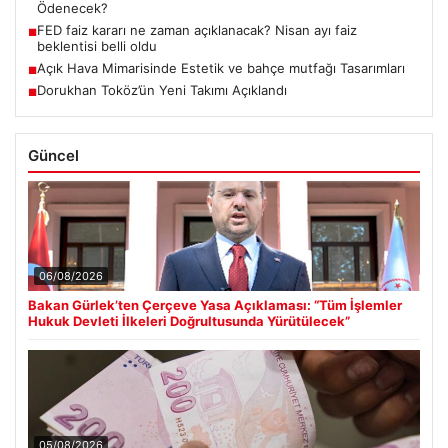
Ödenecek?
FED faiz kararı ne zaman açıklanacak? Nisan ayı faiz
■
beklentisi belli oldu
Açık Hava Mimarisinde Estetik ve bahçe mutfağı Tasarımları
■
Dorukhan Toköz’ün Yeni Takımı Açıklandı
■
Güncel
06/08/2026
Bakan Gürlek’ten Çerçeve Yasa Açıklaması: “Tüm İşlemler
Hukuk Devleti İlkeleri Doğrultusunda Yürütülecek”
05/08/2026