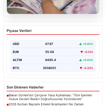
05.08.2026
2026 Kurban Bayramı Emekli
Piyasa Verileri
İkramiyeleri Ne Zaman Ödenecek?
Yaklaşan 2026 Kurban Bayramı nedeniyle, yaklaşık 17
milyon emekli vatandaşın gözü kulağı bayram
USD
47.67
▲ +0.05%
ikramiyesi…
EUR
55.06
▼ -0.13%
ALTIN
6495.4
▲ +0.04%
BTC
3058051
▼ -0.33%
Son Eklenen Haberler
Bakan Gürlek’ten Çerçeve Yasa Açıklaması: “Tüm İşlemler
■
Hukuk Devleti İlkeleri Doğrultusunda Yürütülecek”
2026 Kurban Bayramı Emekli İkramiyeleri Ne Zaman
■