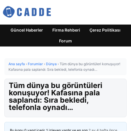
Güncel Haberler
Firma Rehberi
Çerez Politikası
Forum
Ana sayfa
›
Forumlar
›
Dünya
›
Tüm dünya bu görüntüleri konuşuyor!
Kafasına pala saplandı: Sıra bekledi, telefonla oynadı…
Tüm dünya bu görüntüleri
konuşuyor! Kafasına pala
saplandı: Sıra bekledi,
telefonla oynadı…
Bu konu 0 yanıt içerir, 1 izleyen vardır ve en son
2 ay 4 hafta önce