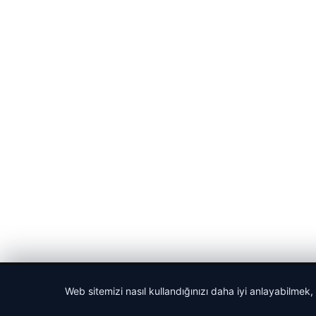
© 2026 Cadde – Güncel Haberler
Web sitemizi nasıl kullandığınızı daha iyi anlayabilmek,