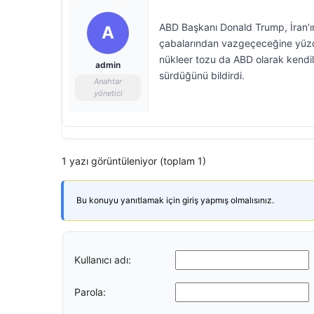
ABD Başkanı Donald Trump, İran’ı
A
çabalarından vazgeçeceğine yüzde
nükleer tozu da ABD olarak kendil
admin
sürdüğünü bildirdi.
Anahtar
yönetici
1 yazı görüntüleniyor (toplam 1)
Bu konuyu yanıtlamak için giriş yapmış olmalısınız.
Kullanıcı adı:
Parola: