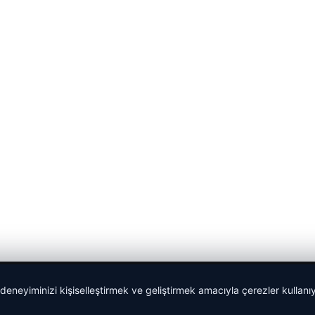
 deneyiminizi kişiselleştirmek ve geliştirmek amacıyla çerezler kullan
malta dil okulları
|
lemagrup.com.tr