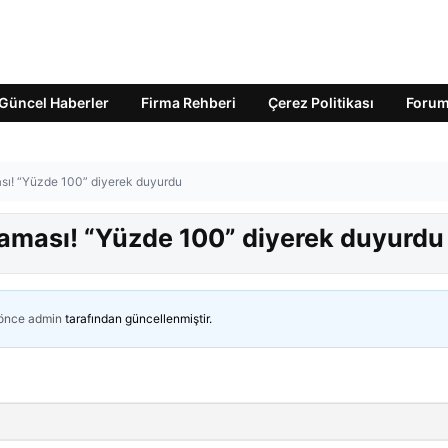
Güncel Haberler
Firma Rehberi
Çerez Politikası
Foru
ası! “Yüzde 100” diyerek duyurdu
klaması! “Yüzde 100” diyerek duyurdu
 önce
admin
tarafından güncellenmiştir.