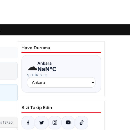
m
Hava Durumu
☁
Ankara
NaN°C
ŞEHIR SEÇ
Bizi Takip Edin
#18720