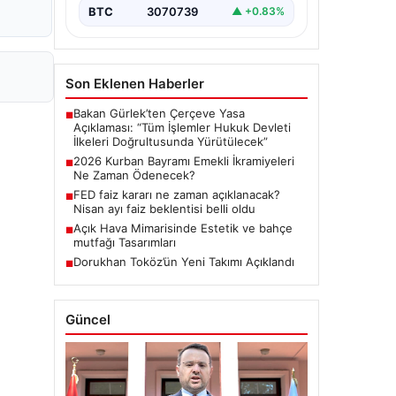
BTC
3070739
▲ +0.83%
Son Eklenen Haberler
Bakan Gürlek’ten Çerçeve Yasa
■
Açıklaması: “Tüm İşlemler Hukuk Devleti
İlkeleri Doğrultusunda Yürütülecek”
2026 Kurban Bayramı Emekli İkramiyeleri
■
Ne Zaman Ödenecek?
FED faiz kararı ne zaman açıklanacak?
■
Nisan ayı faiz beklentisi belli oldu
Açık Hava Mimarisinde Estetik ve bahçe
■
mutfağı Tasarımları
Dorukhan Toköz’ün Yeni Takımı Açıklandı
■
Güncel