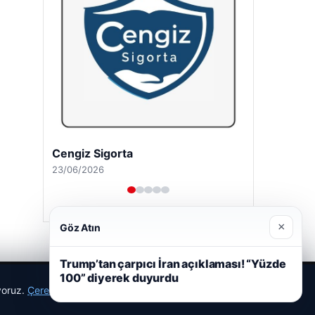
Cengiz Sigorta
23/06/2026
×
Göz Atın
Trump’tan çarpıcı İran açıklaması! “Yüzde
100” diyerek duyurdu
ıyoruz.
Çerez Politikamız
Reddet
Kabul Et